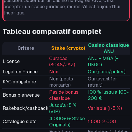
possible. Jouer sur un casino non-agréé ANJ, c'est
accepter un risque juridique, même s'il est aujourd'hui
theorique.
Tableau comparatif complet
Casino classique
Critere
Stake (crypto)
ANJ
Curacao
ANJ + MGA (+
Licence
(8048/JAZ)
UKGC)
Legal en France
Non
Oui (paris/poker)
Non (petits
Oui (avant 1er
KYC obligatoire
montants)
retrait)
Pas de bonus
100 % jusqu’a 100-
Bonus bienvenue
classique
200 €
Jusqu’a 15 %
Rakeback/cashback
Variable (1-5 %)
(VIP)
4 000+ (+ Stake
Catalogue slots
1 500-2 000
Originals)
Evolution +
Evolution (+ tables