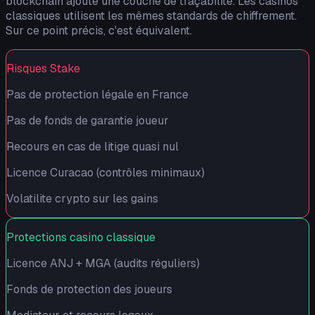
blockchain ajoute une couche de traçabilité. Les casinos
classiques utilisent les mêmes standards de chiffrement.
Sur ce point précis, c'est équivalent.
Risques Stake
Pas de protection légale en France
Pas de fonds de garantie joueur
Recours en cas de litige quasi nul
Licence Curacao (contrôles minimaux)
Volatilite crypto sur les gains
Protections casino classique
Licence ANJ + MGA (audits réguliers)
Fonds de protection des joueurs