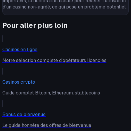
importants, la declaration fiscale peut révèler l’utilisation
d’un casino non-agréé, ce qui pose un problème potentiel.
Pour aller plus loin
Casinos en ligne
Notre sélection complete d’opérateurs licenciés
Casinos crypto
Guide complet Bitcoin, Ethereum, stablecoins
Bonus de bienvenue
Le guide honnête des offres de bienvenue