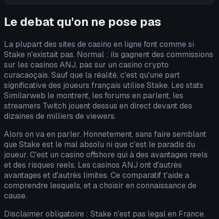
Le debat qu'on ne pose pas
La plupart des sites de casino en ligne font comme si
Stake n'existait pas. Normal : ils gagnent des commissions
sur les casinos ANJ, pas sur un casino crypto
curacaoçais. Sauf que la réalité, c'est qu'une part
significative des joueurs français utilise Stake. Les stats
Similarweb le montrent, les forums en parlent, les
streamers Twitch jouent dessus en direct devant des
dizaines de milliers de viewers.
Alors on va en parler. Honnetement, sans faire semblant
que Stake est le mal absolu ni que c'est le paradis du
joueur. C'est un casino offshore qui à des avantages reels
et des risques reels. Les casinos ANJ ont d'autrès
avantages et d'autrès limites. Ce comparatif t'aide a
comprendre lesquels, et a choisir en connaissance de
cause.
Disclaimer obligatoire : Stake n'est pas legal en France.