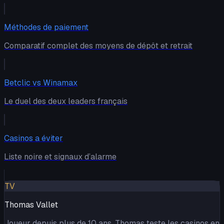
Méthodes de paiement
Comparatif complet des moyens de dépôt et retrait
Betclic vs Winamax
Le duel des deux leaders français
Casinos a éviter
Liste noire et signaux d’alarme
TV
Thomas Vallet
Joueur depuis plus de 10 ans, Thomas teste les casinos en