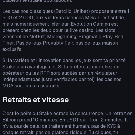
plateforme (Stake Sportsbook).
Les casinos classiques (Betclic, Unibet) proposent entre 1
500 et 2 000 jeux via leurs licences MGA. C'est solide,
mais numeriquement inférieur. Evolution Gaming est
present chez les deux pour le live casino. Les slots
viennent de NetEnt, Microgaming, Pragmatic Play, Red
Tiger. Pas de jeux Provably Fair, pas de jeux maison
exclusifs.
Si la variété et l'innovation dans les jeux sont ta priorité,
Stake à un avantage net. Si tu préférés jouer chez un
opérateur ou les RTP sont audités par un régulateur
indépendant (pas juste verifiables par toi), les casinos
MGA sont plus rassurants.
Retraits et vitesse
C'est le point ou Stake ecrase la concurrence. Un retrait en
Bitcoin prend 10 minutes. En USDT sur Tron, 2 minutes. Il
n'y a pas de délai de traitement humain, pas de KYC à
chaque retrait, pas de plafond ridicule. Tu cliques, tu