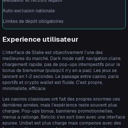
Mediateur et recours legaux
Auto-exclusion nationale
Limites de dépôt obligatoires
Experience utilisateur
L'interface de Stake est objectivement l'une des
meilleures du marché. Dark mode natif, navigation claire,
chargement rapide, pas de pop-ups intempestifs pour le
bonus de bienvenue (puisqu'il n'y en a pas). Les jeux se
lancent en 1-2 secondes. Le passage entre casino, paris
sportifs et crypto wallet est fluide. C'est propre,
minimaliste, efficace.
Les casinos classiques ont fait des progres enormes ces
dernières années, mais l'expérience reste souvent plus
chargee. Pop-ups bonus, bannieres promotionnelles,
menus a rallonge. Betclic s'en sort bien avec une interface
epuree. Unibet est plus charge mais compense avec des