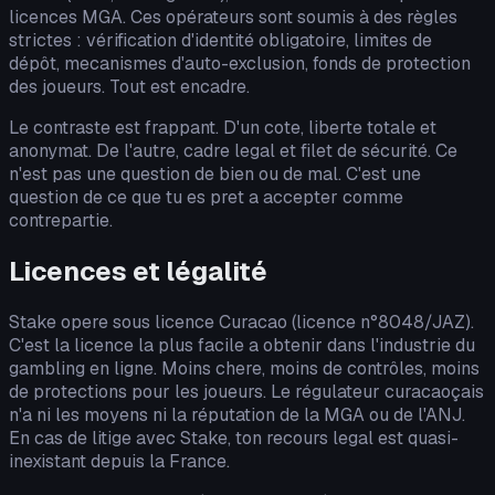
licences MGA. Ces opérateurs sont soumis à des règles
strictes : vérification d'identité obligatoire, limites de
dépôt, mecanismes d'auto-exclusion, fonds de protection
des joueurs. Tout est encadre.
Le contraste est frappant. D'un cote, liberte totale et
anonymat. De l'autre, cadre legal et filet de sécurité. Ce
n'est pas une question de bien ou de mal. C'est une
question de ce que tu es pret a accepter comme
contrepartie.
Licences et légalité
Stake opere sous licence Curacao (licence n°8048/JAZ).
C'est la licence la plus facile a obtenir dans l'industrie du
gambling en ligne. Moins chere, moins de contrôles, moins
de protections pour les joueurs. Le régulateur curacaoçais
n'a ni les moyens ni la réputation de la MGA ou de l'ANJ.
En cas de litige avec Stake, ton recours legal est quasi-
inexistant depuis la France.