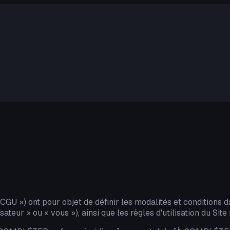
CGU ») ont pour objet de définir les modalités et conditions da
isateur » ou « vous »), ainsi que les règles d'utilisation du Site 