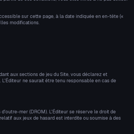
ccessible sur cette page, à la date indiquée en en-tête («
les modifications.
ant aux sections de jeu du Site, vous déclarez et
. L'Éditeur ne saurait être tenu responsable en cas de
 d'outre-mer (DROM). L'Éditeur se réserve le droit de
relatif aux jeux de hasard est interdite ou soumise à des