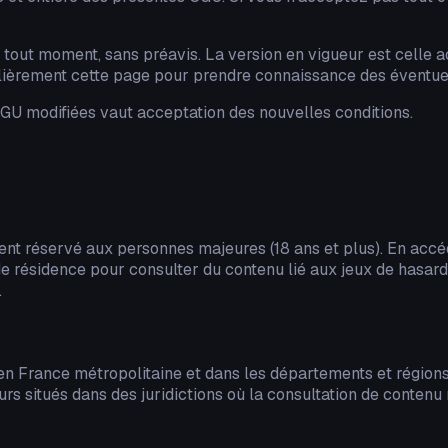
à tout moment, sans préavis. La version en vigueur est celle a
gulièrement cette page pour prendre connaissance des éventuel
e CGU modifiées vaut acceptation des nouvelles conditions.
ent réservé aux personnes majeures (18 ans et plus). En accéd
 de résidence pour consulter du contenu lié aux jeux de hasard
.
 en France métropolitaine et dans les départements et régions
urs situés dans des juridictions où la consultation de contenu 