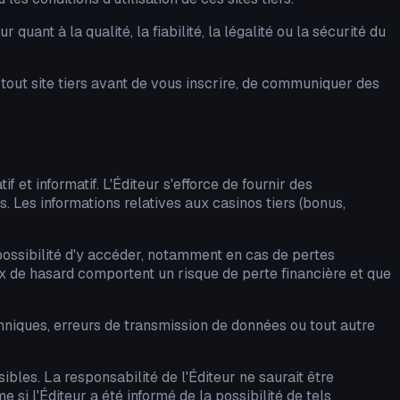
 quant à la qualité, la fiabilité, la légalité ou la sécurité du
e tout site tiers avant de vous inscrire, de communiquer des
if et informatif. L'Éditeur s'efforce de fournir des
. Les informations relatives aux casinos tiers (bonus,
mpossibilité d'y accéder, notamment en cas de pertes
 jeux de hasard comportent un risque de perte financière et que
hniques, erreurs de transmission de données ou tout autre
ibles. La responsabilité de l'Éditeur ne saurait être
i l'Éditeur a été informé de la possibilité de tels