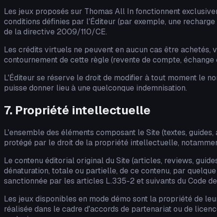
Les jeux proposés sur Thomas All In fonctionnent exclusivem
conditions définies par l'Éditeur (par exemple, une recharge
de la directive 2009/110/CE.
Les crédits virtuels ne peuvent en aucun cas être achetés, v
contournement de cette règle (revente de compte, échange e
L'Éditeur se réserve le droit de modifier à tout moment le nom
puisse donner lieu à une quelconque indemnisation.
7. Propriété intellectuelle
L'ensemble des éléments composant le Site (textes, guides, a
protégé par le droit de la propriété intellectuelle, notamment
Le contenu éditorial original du Site (articles, reviews, guid
dénaturation, totale ou partielle, de ce contenu, par quelque
sanctionnée par les articles L.335-2 et suivants du Code de 
Les jeux disponibles en mode démo sont la propriété de leurs 
réalisée dans le cadre d'accords de partenariat ou de licen