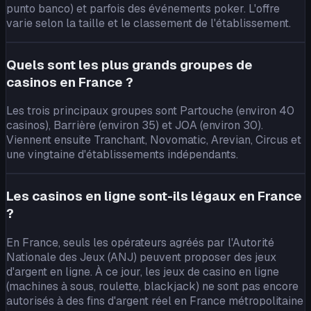
punto banco) et parfois des événements poker. L'offre
varie selon la taille et le classement de l'établissement.
Quels sont les plus grands groupes de
casinos en France ?
Les trois principaux groupes sont Partouche (environ 40
casinos), Barrière (environ 35) et JOA (environ 30).
Viennent ensuite Tranchant, Novomatic, Arevian, Circus et
une vingtaine d'établissements indépendants.
Les casinos en ligne sont-ils légaux en France
?
En France, seuls les opérateurs agréés par l'Autorité
Nationale des Jeux (ANJ) peuvent proposer des jeux
d'argent en ligne. À ce jour, les jeux de casino en ligne
(machines à sous, roulette, blackjack) ne sont pas encore
autorisés à des fins d'argent réel en France métropolitaine