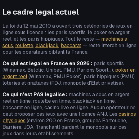
Le cadre legal actuel
La loi du 12 mai 2010 a ouvert trois catégories de jeux en
ligne sous licence : les paris sportifs, le poker en argent
reel, et les paris hippiques. Tout le reste —
machines a
sous
,
roulette
,
blackjack
,
baccarat
— reste interdit en ligne
pour les opérateurs ciblant la France.
Ce qui est legal en France en 2026 :
paris sportifs
(Winamax, Betclic, Unibet, PMU, Parions Sport...),
poker en
argent reel
(Winamax, PMU Poker), paris hippiques (PMU),
loteries et grattages (FDJ, monopole d'Etat privatise).
Ce qui n'est PAS legalise :
machines a sous en argent
reel en ligne, roulette en ligne, blackjack en ligne,
baccarat en ligne, casino live en ligne. Aucun opérateur ne
peut proposer ces jeux avec une licence ANJ. Les
casinos
physiques
(environ 200 en France, groupes Partouche,
Barriere, JOA, Tranchant) gardent le monopole sur ces
jeux dans leurs établissements.