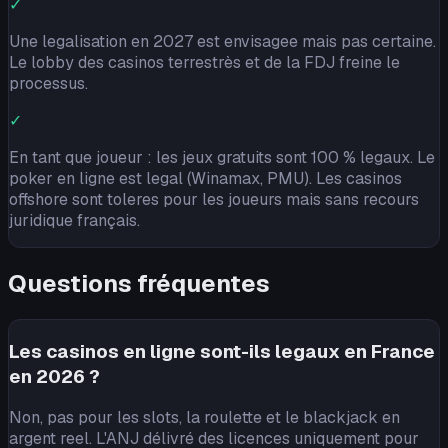
✓
Une legalisation en 2027 est envisagee mais pas certaine.
Le lobby des casinos terrestrès et de la FDJ freine le
processus.
✓
En tant que joueur : les jeux gratuits sont 100 % legaux. Le
poker en ligne est legal (Winamax, PMU). Les casinos
offshore sont toleres pour les joueurs mais sans recours
juridique français.
Questions fréquentes
Les casinos en ligne sont-ils legaux en France
en 2026 ?
Non, pas pour les slots, la roulette et le blackjack en
argent reel. L'ANJ délivré des licences uniquement pour