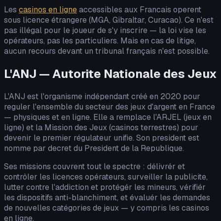
Les
casinos en ligne
accessibles aux Francais operent
sous licence étrangere (MGA, Gibraltar, Curacao). Ce n'est
pas illégal pour le joueur de s'y inscrire — la loi vise les
opérateurs, pas les particuliers. Mais en cas de litige,
aucun recours devant un tribunal français n'est possible.
L'ANJ — Autorite Nationale des Jeux
L'ANJ est l'organisme indépendant créé en 2020 pour
reguler l'ensemble du secteur des jeux d'argent en France
— physiques et en ligne. Elle a remplace l'ARJEL (jeux en
ligne) et la Mission des Jeux (casinos terrestres) pour
devenir le premier régulateur unifie. Son president est
nomme par decret du President de la Republique.
Ses missions couvrent tout le spectre : délivrér et
contrôler les licences opérateurs, surveiller la publicite,
lutter contre l'addiction et protégér les mineurs, vérifiér
les dispositifs anti-blanchiment, et évaluér les demandes
de nouvelles catégories de jeux — y compris les casinos
en ligne.