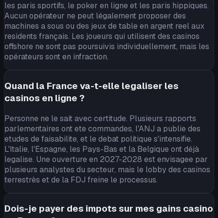
les paris sportifs, le poker en ligne et les paris hippiques.
Aucun opérateur ne peut légalement proposer des
machines a sous ou des jeux de table en argent reel aux
residents français. Les joueurs qui utilisent des casinos
offshore ne sont pas poursuivis individuellement, mais les
opérateurs sont en infraction.
Quand la France va-t-elle legaliser les
casinos en ligne ?
Personne ne le sait avec certitude. Plusieurs rapports
parlementaires ont ete commandes, l'ANJ a publie des
etudes de faisabilite, et le debat politique s'intensifie.
L'Italie, l'Espagne, les Pays-Bas et la Belgique ont déjà
legalise. Une ouverture en 2027-2028 est envisagee par
plusieurs analystes du secteur, mais le lobby des casinos
terrestrès et de la FDJ freine le processus.
Dois-je payer des impots sur mes gains casino