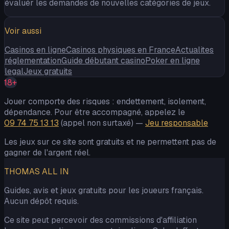
évaluér les demandes de nouvelles catégories de jeux.
Voir aussi
Casinos en ligne
Casinos physiques en France
Actualites
réglementation
Guide débutant casino
Poker en ligne
legal
Jeux gratuits
18+
Jouer comporte des risques : endettement, isolement,
dépendance. Pour être accompagné, appelez le
09 74 75 13 13
(appel non surtaxé) —
Jeu responsable
Les jeux sur ce site sont gratuits et ne permettent pas de
gagner de l'argent réel.
THOMAS ALL IN
Guides, avis et jeux gratuits pour les joueurs français.
Aucun dépôt requis.
Ce site peut percevoir des commissions d'affiliation