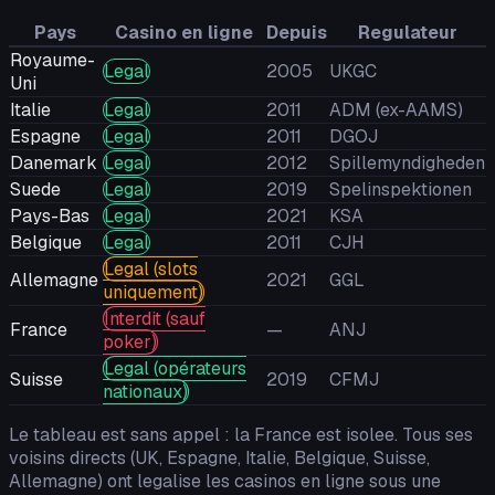
Pays
Casino en ligne
Depuis
Regulateur
Royaume-
Legal
2005
UKGC
Uni
Italie
Legal
2011
ADM (ex-AAMS)
Espagne
Legal
2011
DGOJ
Danemark
Legal
2012
Spillemyndigheden
Suede
Legal
2019
Spelinspektionen
Pays-Bas
Legal
2021
KSA
Belgique
Legal
2011
CJH
Legal (slots
Allemagne
2021
GGL
uniquement)
Interdit (sauf
France
—
ANJ
poker)
Legal (opérateurs
Suisse
2019
CFMJ
nationaux)
Le tableau est sans appel : la France est isolee. Tous ses
voisins directs (UK, Espagne, Italie, Belgique, Suisse,
Allemagne) ont legalise les casinos en ligne sous une