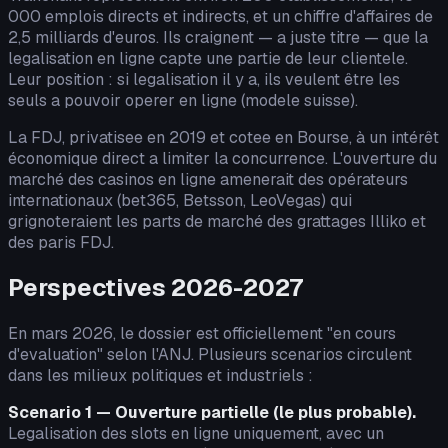
000 emplois directs et indirects, et un chiffre d'affaires de
2,5 milliards d'euros. Ils craignent — a juste titre — que la
legalisation en ligne capte une partie de leur clientele.
Leur position : si legalisation il y a, ils veulent être les
seuls a pouvoir operer en ligne (modele suisse).
La FDJ, privatisee en 2019 et cotee en Bourse, à un intérêt
économique direct a limiter la concurrence. L'ouverture du
marché des casinos en ligne amenerait des opérateurs
internationaux (bet365, Betsson, LeoVegas) qui
grignoteraient les parts de marché des grattages Illiko et
des paris FDJ.
Perspectives 2026-2027
En mars 2026, le dossier est officiellement "en cours
d'evaluation" selon l'ANJ. Plusieurs scenarios circulent
dans les milieux politiques et industriels :
Scenario 1 — Ouverture partielle (le plus probable).
Legalisation des slots en ligne uniquement, avec un