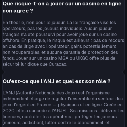
Que risque-t-on à jouer sur un casino en ligne
non agréé ?
En théorie, rien pour le joueur. La loi française vise les
opérateurs, pas les joueurs individuels. Aucun joueur
français n'a ete poursuivi pour avoir joue sur un casino
offshore. En pratique, le risque est ailleurs : pas de recours
en cas de litige avec l'opérateur, gains potentiellement
non recuperables, et aucune garantie de protection des
fonds. Jouer sur un casino MGA ou UKGC offre plus de
sécurité juridique que Curacao.
Qu'est-ce que l'ANJ et quel est son rôle ?
L'ANJ (Autorite Nationale des Jeux) est l'organisme
indépendant charge de reguler l'ensemble du secteur des
jeux d'argent en France — physiques et en ligne. Créée en
2020, elle a succede à l'ARJEL. Ses missions : délivrér les
licences, contrôler les opérateurs, protégér les joueurs
(mineurs, addiction), lutter contre le blanchiment, et