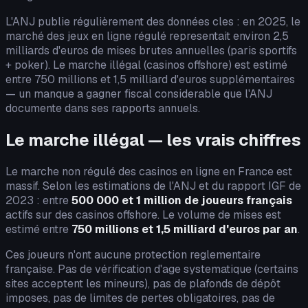
L'ANJ publie régulièrement des données cles : en 2025, le
marché des jeux en ligne régulé representait environ 2,5
milliards d'euros de mises brutes annuelles (paris sportifs
+ poker). Le marche illégal (casinos offshore) est estimé
entre 750 millions et 1,5 milliard d'euros supplémentaires
— un manque a gagner fiscal considerable que l'ANJ
documente dans ses rapports annuels.
Le marche illégal — les vrais chiffres
Le marche non régulé des casinos en ligne en France est
massif. Selon les estimations de l'ANJ et du rapport IGF de
2023 : entre
500 000 et 1 million de joueurs français
actifs sur des casinos offshore. Le volume de mises est
estimé entre
750 millions et 1,5 milliard d'euros par an
.
Ces joueurs n'ont aucune protection reglementaire
française. Pas de vérification d'age systematique (certains
sites acceptent les mineurs), pas de plafonds de dépôt
imposes, pas de limites de pertes obligatoires, pas de