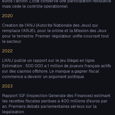
euros l'action. L'Etat conserve une participation residuelle
mais cede le contrôle operationnel.
2020
Creation de l'ANJ (Autorite Nationale des Jeux) qui
remplace l'ARJEL pour le online et la Mission des Jeux
pour le terrestre. Premier régulateur unifie couvrant tout
le secteur.
2022
L'ANJ publie un rapport sur le jeu illégal en ligne.
Estimation : 500 000 a 1 million de joueurs français actifs
sur des casinos offshore. Le manque a gagner fiscal
commence a devenir un argument politique.
2023
Rapport IGF (Inspection Generale des Finances) estimant
les recettes fiscales perdues a 400 millions d'euros par
an. Premiers debats parlementaires sérieux sur la
legalisation.