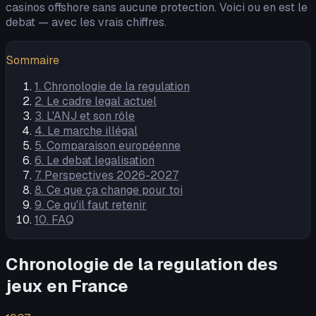
casinos offshore sans aucune protection. Voici ou en est le
debat — avec les vrais chiffres.
Sommaire
1
.
Chronologie de la regulation
2
.
Le cadre legal actuel
3
.
L'ANJ et son rôle
4
.
Le marche illégal
5
.
Comparaison européenne
6
.
Le debat legalisation
7
.
Perspectives 2026-2027
8
.
Ce que ça change pour toi
9
.
Ce qu'il faut retenir
10
.
FAQ
Chronologie de la regulation des
jeux en France