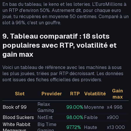
En bas du tableau, le keno et les loteries. L
'
EuroMillions à
un RTP d
'
environ 50%. Autrement dit, pour chaque euro
joué, tu récupères en moyenne 50 centimes. Comparé à un
slot à 96%, c
'
est un gouffre.
9. Tableau comparatif : 18 slots
populaires avec RTP, volatilité et
gain max
Voici un tableau de référence avec les machines à sous
les plus jouées, triées par RTP décroissant. Les données
sont issues des fiches officielles des providers.
Gain
Slot
Provider
RTP
Volatilité
max
Relax
Book of 99
99.00%
Moyenne
x4 998
Gaming
Blood Suckers
NetEnt
98.00%
Faible
x900
White Rabbit
Big Time
97.72%
Haute
x13 000
Megaways
Gaming