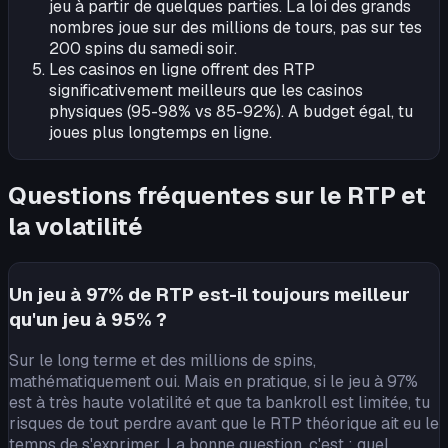
jeu à partir de quelques parties. La loi des grands
nombres joue sur des millions de tours, pas sur tes
200 spins du samedi soir.
Les casinos en ligne offrent des RTP
significativement meilleurs que les casinos
physiques (95-98% vs 85-92%). A budget égal, tu
joues plus longtemps en ligne.
Questions fréquentes sur le RTP et
la volatilité
Un jeu à 97% de RTP est-il toujours meilleur
qu'un jeu à 95% ?
Sur le long terme et des millions de spins,
mathématiquement oui. Mais en pratique, si le jeu à 97%
est à très haute volatilité et que ta bankroll est limitée, tu
risques de tout perdre avant que le RTP théorique ait eu le
temps de s'exprimer. La bonne question, c'est : quel