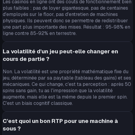
Les casinos en ligne ont des couts de fonctionnement bien
plus faibles : pas de loyer gigantesque, pas de centaines
d'employés sur le floor, pas d'entretien de machines
physiques. Ils peuvent donc se permettre de redistribuer
une part plus importante des mises. Résultat : 95-98% en
ligne contre 85-92% en terrestre.
La volatilité d'un jeu peut-elle changer en
cours de partie ?
Non. La volatilité est une propriété mathématique fixe du
jeu, déterminée par sa paytable (tableau des gains) et ses
mécaniques. Ce qui change, c'est ta perception : après 50
spins sans gain, tu as l'impression que la volatilité
augmente, mais elle est la même depuis le premier spin.
C'est un biais cognitif classique.
C'est quoi un bon RTP pour une machine à
sous ?