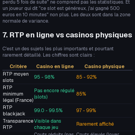
perdu 5 fois de suite" ne comprend pas les statistiques. Et
un joueur qui dit "ce slot est généreux, j
'
ai gagné 500
euros en 10 minutes" non plus. Les deux sont dans la zone
normale de variance.
7. RTP en ligne vs casinos physiques
C
'
est un des sujets les plus importants et pourtant
rarement détaillé. Les chiffres sont clairs :
Critère
Casino en ligne
Casino physique
RTP moyen
95 - 98%
85 - 92%
slots
RTP
Pas encore régulé
minimum
85%
(slots)
légal (France)
RTP
99.0 - 99.5%
97 - 99%
blackjack
Transparence
Visible dans
Rarement affiché
RTP
chaque jeu
Couts réduits (pas
Couts élevés (loyer,