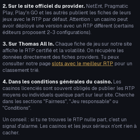
2. Sur le site officiel du provider.
NetEnt, Pragmatic
Play, Play
'
n GO et les autrès publient les fiches de leurs
jeux avec le RTP par défaut. Attention : un casino peut
avoir déployé une version avec un RTP différent (certains
éditeurs proposent 2-3 configurations).
3. Sur Thomas All In.
Chaque fiche de jeu sur notre site
affiche le RTP certifié et la volatilité. On récupère les
données directement des fiches providers. Tu peux
consulter notre page
slots avec le meilleur RTP
pour un
classement trié.
4. Dans les conditions générales du casino.
Les
casinos licenciés sont souvent obligés de publier les RTP
moyens ou individuels quelque part sur leur site. Cherche
dans les sections "Fairness", "Jeu responsable" ou
"Conditions".
Un conseil : si tu ne trouves le RTP nulle part, c
'
est un
signal d
'
alarme. Les casinos et les jeux sérieux n
'
ont rien à
cacher.