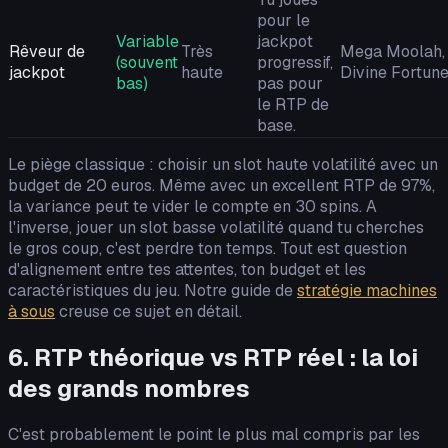
pour le
Variable
jackpot
Rêveur de
Très
Mega Moolah,
(souvent
progressif,
jackpot
haute
Divine Fortun
bas)
pas pour
le RTP de
base.
Le piège classique : choisir un slot haute volatilité avec un
budget de 20 euros. Même avec un excellent RTP de 97%,
la variance peut te vider le compte en 30 spins. A
l
'
inverse, jouer un slot basse volatilité quand tu cherches
le gros coup, c
'
est perdre ton temps. Tout est question
d
'
alignement entre tes attentes, ton budget et les
caractéristiques du jeu. Notre guide de
stratégie machines
à sous
creuse ce sujet en détail.
6. RTP théorique vs RTP réel : la loi
des grands nombres
C
'
est probablement le point le plus mal compris par les