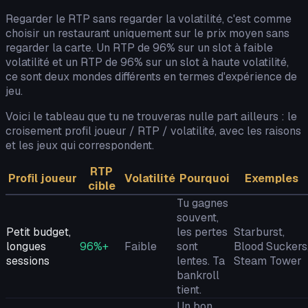
Regarder le RTP sans regarder la volatilité, c
'
est comme
choisir un restaurant uniquement sur le prix moyen sans
regarder la carte. Un RTP de 96% sur un slot à faible
volatilité et un RTP de 96% sur un slot à haute volatilité,
ce sont deux mondes différents en termes d
'
expérience de
jeu.
Voici le tableau que tu ne trouveras nulle part ailleurs : le
croisement profil joueur / RTP / volatilité, avec les raisons
et les jeux qui correspondent.
RTP
Profil joueur
Volatilité
Pourquoi
Exemples
cible
Tu gagnes
souvent,
Petit budget,
les pertes
Starburst,
longues
96%+
Faible
sont
Blood Suckers
sessions
lentes. Ta
Steam Tower
bankroll
tient.
Un bon