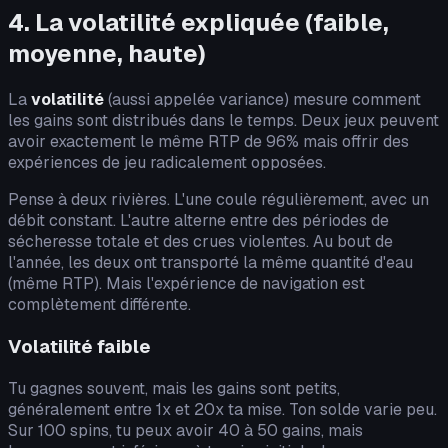
4. La volatilité expliquée (faible,
moyenne, haute)
La
volatilité
(aussi appelée variance) mesure comment
les gains sont distribués dans le temps. Deux jeux peuvent
avoir exactement le même RTP de 96% mais offrir des
expériences de jeu radicalement opposées.
Pense à deux rivières. L
'
une coule régulièrement, avec un
débit constant. L
'
autre alterne entre des périodes de
sécheresse totale et des crues violentes. Au bout de
l
'
année, les deux ont transporté la même quantité d
'
eau
(même RTP). Mais l
'
expérience de navigation est
complètement différente.
Volatilité faible
Tu gagnes souvent, mais les gains sont petits,
généralement entre 1x et 20x ta mise. Ton solde varie peu.
Sur 100 spins, tu peux avoir 40 à 50 gains, mais