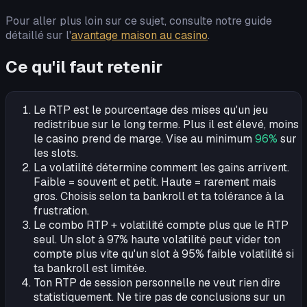
Pour aller plus loin sur ce sujet, consulte notre guide
détaillé sur l
'
avantage maison au casino
.
Ce qu'il faut retenir
Le RTP est le pourcentage des mises qu
'
un jeu
redistribue sur le long terme. Plus il est élevé, moins
le casino prend de marge. Vise au minimum
96%
sur
les slots.
La volatilité détermine
comment
les gains arrivent.
Faible = souvent et petit. Haute = rarement mais
gros. Choisis selon ta bankroll et ta tolérance à la
frustration.
Le combo RTP + volatilité compte plus que le RTP
seul. Un slot à 97% haute volatilité peut vider ton
compte plus vite qu
'
un slot à 95% faible volatilité si
ta bankroll est limitée.
Ton RTP de session personnelle ne veut rien dire
statistiquement. Ne tire pas de conclusions sur un