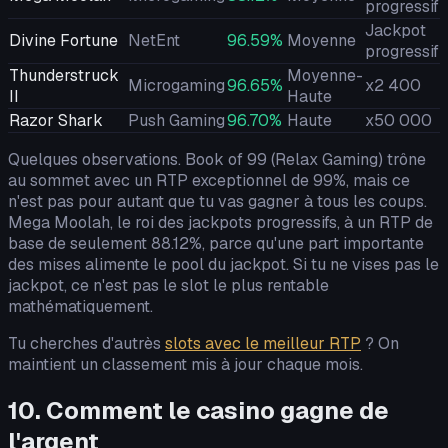
progressif
Jackpot
Divine Fortune
NetEnt
96.59%
Moyenne
progressif
Thunderstruck
Moyenne-
Microgaming
96.65%
x2 400
II
Haute
Razor Shark
Push Gaming
96.70%
Haute
x50 000
Quelques observations. Book of 99 (Relax Gaming) trône
au sommet avec un RTP exceptionnel de 99%, mais ce
n
'
est pas pour autant que tu vas gagner à tous les coups.
Mega Moolah, le roi des jackpots progressifs, à un RTP de
base de seulement 88.12%, parce qu
'
une part importante
des mises alimente le pool du jackpot. Si tu ne vises pas le
jackpot, ce n
'
est pas le slot le plus rentable
mathématiquement.
Tu cherches d
'
autrès
slots avec le meilleur RTP
? On
maintient un classement mis à jour chaque mois.
10. Comment le casino gagne de
l'argent