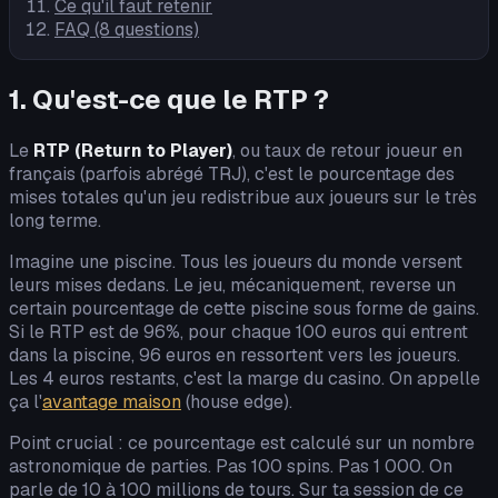
Ce qu'il faut retenir
FAQ (8 questions)
1. Qu'est-ce que le RTP ?
Le
RTP (Return to Player)
, ou taux de retour joueur en
français (parfois abrégé TRJ), c
'
est le pourcentage des
mises totales qu
'
un jeu redistribue aux joueurs sur le très
long terme.
Imagine une piscine. Tous les joueurs du monde versent
leurs mises dedans. Le jeu, mécaniquement, reverse un
certain pourcentage de cette piscine sous forme de gains.
Si le RTP est de 96%, pour chaque 100 euros qui entrent
dans la piscine, 96 euros en ressortent vers les joueurs.
Les 4 euros restants, c
'
est la marge du casino. On appelle
ça l
'
avantage maison
(house edge).
Point crucial : ce pourcentage est calculé sur un nombre
astronomique de parties. Pas 100 spins. Pas 1 000. On
parle de 10 à 100 millions de tours. Sur ta session de ce