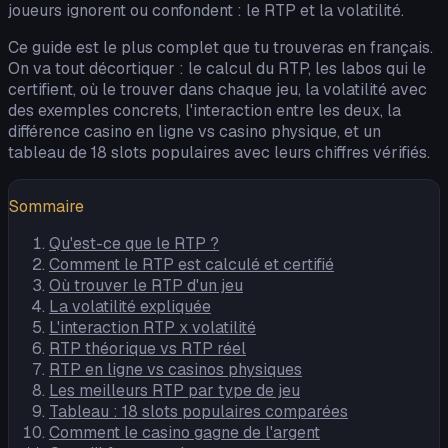
joueurs ignorent ou confondent : le RTP et la volatilité.
Ce guide est le plus complet que tu trouveras en français.
On va tout décortiquer : le calcul du RTP, les labos qui le
certifient, où le trouver dans chaque jeu, la volatilité avec
des exemples concrets, l'interaction entre les deux, la
différence casino en ligne vs casino physique, et un
tableau de 18 slots populaires avec leurs chiffres vérifiés.
Sommaire
Qu'est-ce que le RTP ?
Comment le RTP est calculé et certifié
Où trouver le RTP d
'
un jeu
La volatilité expliquée
L'interaction RTP x volatilité
RTP théorique vs RTP réel
RTP en ligne vs casinos physiques
Les meilleurs RTP par type de jeu
Tableau : 18 slots populaires comparées
Comment le casino gagne de l
'
argent