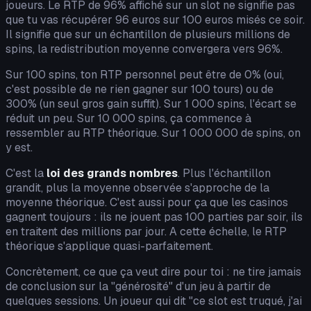
joueurs. Le RTP de 96% affiché sur un slot ne signifie pas
que tu vas récupérer 96 euros sur 100 euros misés ce soir.
Il signifie que sur un échantillon de plusieurs millions de
spins, la redistribution moyenne convergera vers 96%.
Sur 100 spins, ton RTP personnel peut être de 0% (oui,
c
'
est possible de ne rien gagner sur 100 tours) ou de
300% (un seul gros gain suffit). Sur 1 000 spins, l
'
écart se
réduit un peu. Sur 10 000 spins, ça commence à
ressembler au RTP théorique. Sur 1 000 000 de spins, on
y est.
C
'
est la
loi des grands nombres
. Plus l
'
échantillon
grandit, plus la moyenne observée s
'
approche de la
moyenne théorique. C
'
est aussi pour ça que les casinos
gagnent toujours : ils ne jouent pas 100 parties par soir, ils
en traitent des millions par jour. A cette échelle, le RTP
théorique s
'
applique quasi-parfaitement.
Concrètement, ce que ça veut dire pour toi : ne tire jamais
de conclusion sur la "générosité" d
'
un jeu à partir de
quelques sessions. Un joueur qui dit "ce slot est truqué, j
'
ai