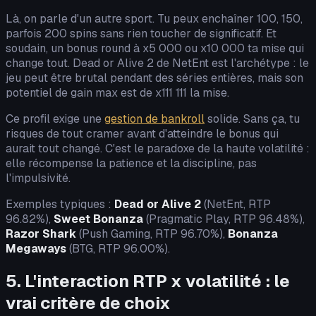
Là, on parle d
'
un autre sport. Tu peux enchaîner 100, 150,
parfois 200 spins sans rien toucher de significatif. Et
soudain, un bonus round à x5 000 ou x10 000 ta mise qui
change tout. Dead or Alive 2 de NetEnt est l
'
archétype : le
jeu peut être brutal pendant des séries entières, mais son
potentiel de gain max est de x111 111 la mise.
Ce profil exige une
gestion de bankroll
solide. Sans ça, tu
risques de tout cramer avant d
'
atteindre le bonus qui
aurait tout changé. C
'
est le paradoxe de la haute volatilité :
elle récompense la patience et la discipline, pas
l
'
impulsivité.
Exemples typiques :
Dead or Alive 2
(NetEnt, RTP
96.82%),
Sweet Bonanza
(Pragmatic Play, RTP 96.48%),
Razor Shark
(Push Gaming, RTP 96.70%),
Bonanza
Megaways
(BTG, RTP 96.00%).
5. L'interaction RTP x volatilité : le
vrai critère de choix