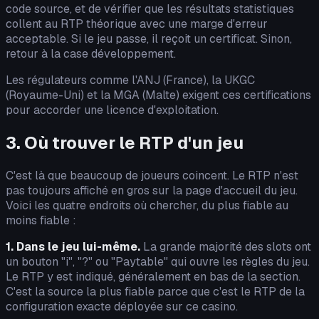
code source, et de vérifier que les résultats statistiques
collent au RTP théorique avec une marge d
'
erreur
acceptable. Si le jeu passe, il reçoit un certificat. Sinon,
retour à la case développement.
Les régulateurs comme l
'
ANJ (France), la UKGC
(Royaume-Uni) et la MGA (Malte) exigent ces certifications
pour accorder une licence d
'
exploitation.
3. Où trouver le RTP d'un jeu
C
'
est là que beaucoup de joueurs coincent. Le RTP n
'
est
pas toujours affiché en gros sur la page d
'
accueil du jeu.
Voici les quatre endroits où chercher, du plus fiable au
moins fiable :
1. Dans le jeu lui-même.
La grande majorité des slots ont
un bouton "i", "?" ou "Paytable" qui ouvre les règles du jeu.
Le RTP y est indiqué, généralement en bas de la section.
C
'
est la source la plus fiable parce que c
'
est le RTP de la
configuration exacte déployée sur ce casino.