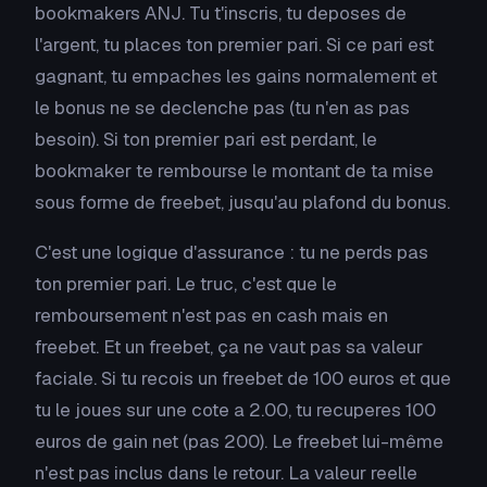
bookmakers ANJ. Tu t'inscris, tu deposes de
l'argent, tu places ton premier pari. Si ce pari est
gagnant, tu empaches les gains normalement et
le bonus ne se declenche pas (tu n'en as pas
besoin). Si ton premier pari est perdant, le
bookmaker te rembourse le montant de ta mise
sous forme de freebet, jusqu'au plafond du bonus.
C'est une logique d'assurance : tu ne perds pas
ton premier pari. Le truc, c'est que le
remboursement n'est pas en cash mais en
freebet. Et un freebet, ça ne vaut pas sa valeur
faciale. Si tu recois un freebet de 100 euros et que
tu le joues sur une cote a 2.00, tu recuperes 100
euros de gain net (pas 200). Le freebet lui-même
n'est pas inclus dans le retour. La valeur reelle