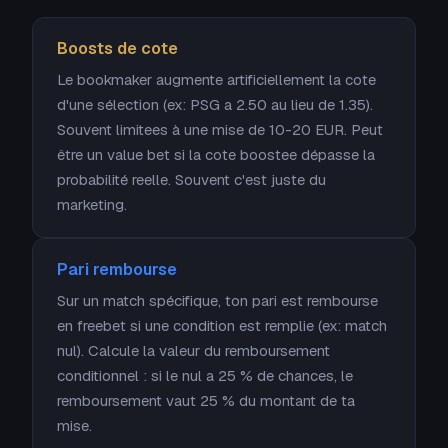
Boosts de cote
Le bookmaker augmente artificiellement la cote
d'une sélection (ex: PSG a 2.50 au lieu de 1.35).
Souvent limitees à une mise de 10-20 EUR. Peut
être un value bet si la cote boostee dépasse la
probabilité reelle. Souvent c'est juste du
marketing.
Pari rembourse
Sur un match spécifique, ton pari est rembourse
en freebet si une condition est remplie (ex: match
nul). Calcule la valeur du remboursement
conditionnel : si le nul a 25 % de chances, le
remboursement vaut 25 % du montant de ta
mise.