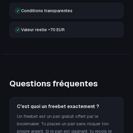
Conditions transparentes
✓
Valeur reelle ~70 EUR
✓
Questions fréquentes
C'est quoi un freebet exactement ?
Un freebet est un pari gratuit offert par le
bookmaker. Tu places un pari sans risquer ton
propre argent. Si le pari est gagnant, tu recois le