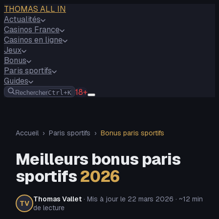
THOMAS ALL IN
Actualités
Casinos France
Casinos en ligne
Jeux
Bonus
Paris sportifs
Guides
18+
Rechercher
Ctrl+K
Accueil
›
Paris sportifs
›
Bonus paris sportifs
Meilleurs bonus paris
sportifs
2026
Thomas Vallet
· Mis à jour le 22 mars 2026 · ~12 min
TV
de lecture