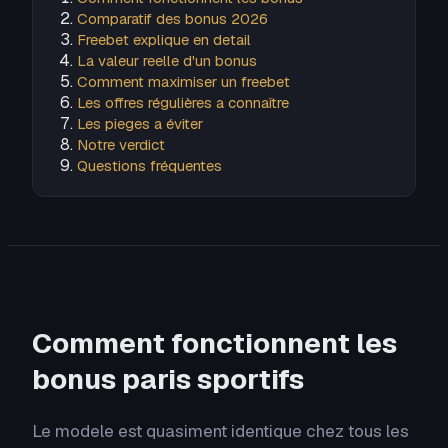
Comparatif des bonus 2026
Freebet explique en detail
La valeur reelle d'un bonus
Comment maximiser un freebet
Les offres régulières a connaître
Les pieges a éviter
Notre verdict
Questions fréquentes
Comment fonctionnent les
bonus paris sportifs
Le modele est quasiment identique chez tous les