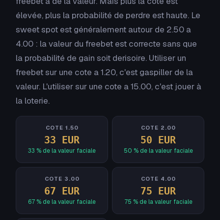
freebet a de la valeur. Mais plus la cote est
élevée, plus la probabilité de perdre est haute. Le
sweet spot est généralement autour de 2.50 a
4.00 : la valeur du freebet est correcte sans que
la probabilité de gain soit derisoire. Utiliser un
freebet sur une cote a 1.20, c'est gaspiller de la
valeur. L'utiliser sur une cote a 15.00, c'est jouer à
la loterie.
COTE
1.50
COTE
2.00
33 EUR
50 EUR
33 %
de la valeur faciale
50 %
de la valeur faciale
COTE
3.00
COTE
4.00
67 EUR
75 EUR
67 %
de la valeur faciale
75 %
de la valeur faciale