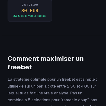
COTE
5.00
80 EUR
80 %
de la valeur faciale
Comment maximiser un
freebet
La stratégie optimale pour un freebet est simple :
utilise-le sur un pari a cote entre 2.50 et 4.00 sur
lequel tu as fait une vraie analyse. Pas un
combine a 5 sélections pour "tenter le coup", pas