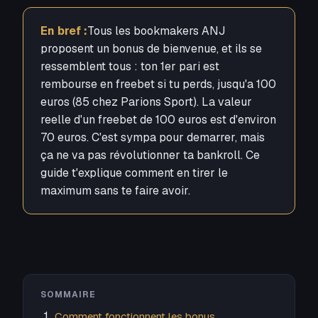
En bref :
Tous les bookmakers ANJ
proposent un bonus de bienvenue, et ils se
ressemblent tous : ton 1er pari est
rembourse en freebet si tu perds, jusqu'a 100
euros (85 chez Parions Sport). La valeur
reelle d'un freebet de 100 euros est d'environ
70 euros. C'est sympa pour demarrer, mais
ça ne va pas révolutionner ta bankroll. Ce
guide t'explique comment en tirer le
maximum sans te faire avoir.
SOMMAIRE
Comment fonctionnent les bonus