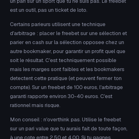
un pari sur un sport que tu ne suis pas. Le freebet
est un outil, pas un ticket de loto.
Certains parieurs utilisent une technique
d'arbitrage : placer le freebet sur une sélection et
parier en cash sur la sélection opposee chez un
autre bookmaker, pour garantir un profit quel que
soit le résultat. C'est techniquement possible
mais les marges sont faibles et les bookmakers
detectent cette pratique (et peuvent fermer ton
compte). Sur un freebet de 100 euros, l'arbitrage
garanti rapporte environ 30-40 euros. C'est
rationnel mais risque.
Mon conseil : n'overthink pas. Utilise le freebet
sur un pari value que tu aurais fait de toute façon,
à une cote entre 2.50 et 4.00. Si tu gagnes,