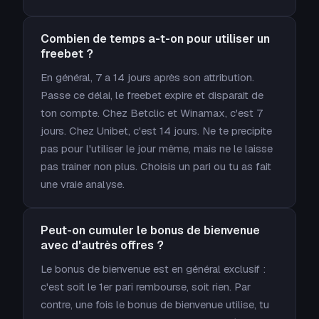
Combien de temps a-t-on pour utiliser un
freebet ?
En général, 7 a 14 jours après son attribution.
Passe ce délai, le freebet expire et disparait de
ton compte. Chez Betclic et Winamax, c'est 7
jours. Chez Unibet, c'est 14 jours. Ne te precipite
pas pour l'utiliser le jour même, mais ne le laisse
pas trainer non plus. Choisis un pari ou tu as fait
une vraie analyse.
Peut-on cumuler le bonus de bienvenue
avec d'autrès offres ?
Le bonus de bienvenue est en général exclusif :
c'est soit le 1er pari rembourse, soit rien. Par
contre, une fois le bonus de bienvenue utilise, tu