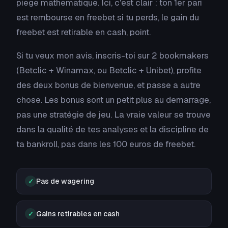
piege mathematique. Ici, c'est clair : ton 1er pari
est rembourse en freebet si tu perds, le gain du
freebet est retirable en cash, point.
Si tu veux mon avis, inscris-toi sur 2 bookmakers
(Betclic + Winamax, ou Betclic + Unibet), profite
des deux bonus de bienvenue, et passe a autre
chose. Les bonus sont un petit plus au demarrage,
pas une stratégie de jeu. La vraie valeur se trouve
dans la qualité de tes analyses et la discipline de
ta bankroll, pas dans les 100 euros de freebet.
Pas de wagering
✓
Gains retirables en cash
✓