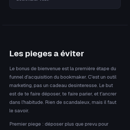
Les pieges a éviter
Le bonus de bienvenue est la première étape du
funnel d'acquisition du bookmaker. C'est un outil
marketing, pas un cadeau desinteresse. Le but
est de te faire déposer, te faire parier, et t'ancrer
dans l'habitude. Rien de scandaleux, mais il faut
le savoir.
Premier piege : déposer plus que prevu pour