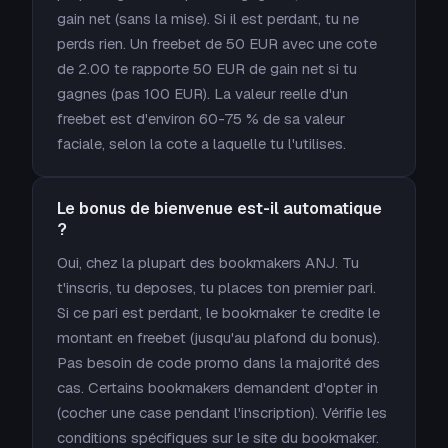
gain net (sans la mise). Si il est perdant, tu ne
perds rien. Un freebet de 50 EUR avec une cote
de 2.00 te rapporte 50 EUR de gain net si tu
gagnes (pas 100 EUR). La valeur reelle d'un
freebet est d'environ 60-75 % de sa valeur
faciale, selon la cote a laquelle tu l'utilises.
Le bonus de bienvenue est-il automatique
?
Oui, chez la plupart des bookmakers ANJ. Tu
t'inscris, tu deposes, tu places ton premier pari.
Si ce pari est perdant, le bookmaker te credite le
montant en freebet (jusqu'au plafond du bonus).
Pas besoin de code promo dans la majorité des
cas. Certains bookmakers demandent d'opter in
(cocher une case pendant l'inscription). Vérifie les
conditions spécifiques sur le site du bookmaker.