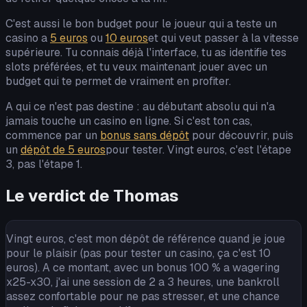
C'est aussi le bon budget pour le joueur qui a teste un
casino a
5 euros
ou
10 euros
et qui veut passer à la vitesse
supérieure. Tu connais déjà l'interface, tu as identifie tes
slots préférées, et tu veux maintenant jouer avec un
budget qui te permet de vraiment en profiter.
A qui ce n'est pas destine : au débutant absolu qui n'a
jamais touche un casino en ligne. Si c'est ton cas,
commence par un
bonus sans dépôt
pour découvrir, puis
un
dépôt de 5 euros
pour tester. Vingt euros, c'est l'étape
3, pas l'étape 1.
Le verdict de Thomas
Vingt euros, c'est mon dépôt de référence quand je joue
pour le plaisir (pas pour tester un casino, ça c'est 10
euros). A ce montant, avec un bonus 100 % a wagering
x25-x30, j'ai une session de 2 a 3 heures, une bankroll
assez confortable pour ne pas stresser, et une chance