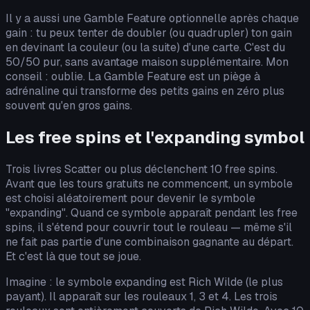
Il y a aussi une Gamble Feature optionnelle après chaque
gain : tu peux tenter de doubler (ou quadrupler) ton gain
en devinant la couleur (ou la suite) d'une carte. C'est du
50/50 pur, sans avantage maison supplémentaire. Mon
conseil : oublie. La Gamble Feature est un piège à
adrénaline qui transforme des petits gains en zéro plus
souvent qu'en gros gains.
Les free spins et l'expanding symbol
Trois livres Scatter ou plus déclenchent 10 free spins.
Avant que les tours gratuits ne commencent, un symbole
est choisi aléatoirement pour devenir le symbole
"expanding". Quand ce symbole apparaît pendant les free
spins, il s'étend pour couvrir tout le rouleau — même s'il
ne fait pas partie d'une combinaison gagnante au départ.
Et c'est là que tout se joue.
Imagine : le symbole expanding est Rich Wilde (le plus
payant). Il apparaît sur les rouleaux 1, 3 et 4. Les trois