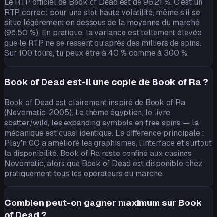
Le RTP officiel de Book of Dead est de 96.21 %. C'est un
RTP correct pour une slot haute volatilité, même s'il se
situe légèrement en dessous de la moyenne du marché
(96.50 %). En pratique, la variance est tellement élevée
que le RTP ne se ressent qu'après des milliers de spins.
Sur 100 tours, tu peux être à 40 % comme à 300 %.
Book of Dead est-il une copie de Book of Ra ?
Book of Dead est clairement inspiré de Book of Ra
(Novomatic, 2005). Le thème égyptien, le livre
scatter/wild, les expanding symbols en free spins — la
mécanique est quasi identique. La différence principale :
Play'n GO a amélioré les graphismes, l'interface et surtout
la disponibilité. Book of Ra reste confiné aux casinos
Novomatic, alors que Book of Dead est disponible chez
pratiquement tous les opérateurs du marché.
Combien peut-on gagner maximum sur Book
of Dead ?