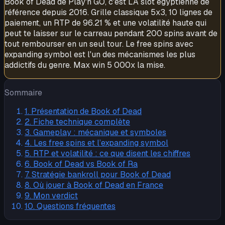
Book of Dead de Play'n GO, c'est LA slot égyptienne de
référence depuis 2016. Grille classique 5x3, 10 lignes de
paiement, un RTP de 96.21 % et une volatilité haute qui
peut te laisser sur le carreau pendant 200 spins avant de
tout rembourser en un seul tour. Le free spins avec
expanding symbol est l'un des mécanismes les plus
addictifs du genre. Max win 5 000x la mise.
Sommaire
1
.
Présentation de Book of Dead
2
.
Fiche technique complète
3
.
Gameplay : mécanique et symboles
4
.
Les free spins et l’expanding symbol
5
.
RTP et volatilité : ce que disent les chiffres
6
.
Book of Dead vs Book of Ra
7
.
Stratégie bankroll pour Book of Dead
8
.
Où jouer à Book of Dead en France
9
.
Mon verdict
10
.
Questions fréquentes