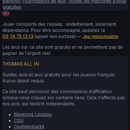
bankroll
|
Fournisseurs de jeux
|
Toutes les machines à sous
gratuites
18+
Jouer comporte des risques : endettement, isolement,
dépendance. Pour être accompagné, appelez le
09 74 75 13 13
(appel non surtaxé) —
Jeu responsable
Les jeux sur ce site sont gratuits et ne permettent pas de
gagner de l'argent réel.
THOMAS ALL IN
Guides, avis et jeux gratuits pour les joueurs français.
Aucun dépôt requis.
Ce site peut percevoir des commissions d'affiliation
lorsque vous cliquez sur certains liens. Cela n'affecte pas
nos avis, qui restent indépendants.
Mentions Légales
CGU
Confidentialité