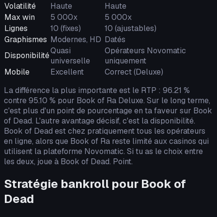
Volatilité
Haute
Haute
Max win
5 000x
5 000x
Lignes
10 (fixes)
10 (ajustables)
Graphismes
Modernes, HD
Datés
Quasi
Opérateurs Novomatic
Disponibilité
universelle
uniquement
Mobile
Excellent
Correct (Deluxe)
La différence la plus importante est le RTP : 96.21 %
contre 95.10 % pour Book of Ra Deluxe. Sur le long terme,
c'est plus d'un point de pourcentage en ta faveur sur Book
of Dead. L'autre avantage décisif, c'est la disponibilité.
Book of Dead est chez pratiquement tous les opérateurs
en ligne, alors que Book of Ra reste limité aux casinos qui
utilisent la plateforme Novomatic. Si tu as le choix entre
les deux, joue à Book of Dead. Point.
Stratégie bankroll pour Book of
Dead