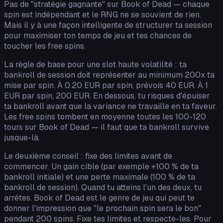
Pas de "stratégie gagnante" sur Book of Dead — chaque
spin est indépendant et le RNG ne se souvient de rien.
Mais il y à une façon intelligente de structurer ta session
pour maximiser ton temps de jeu et tes chances de
toucher les free spins.
La règle de base pour une slot haute volatilité : ta
bankroll de session doit représenter au minimum 200x ta
mise par spin. À 0.20 EUR par spin, prévois 40 EUR. À 1
EUR par spin, 200 EUR. En dessous, tu risques d'épuiser
ta bankroll avant que la variance ne travaille en ta faveur.
Les free spins tombent en moyenne toutes les 100-120
tours sur Book of Dead — il faut que ta bankroll survive
jusque-là.
Le deuxième conseil : fixe des limites avant de
commencer. Un gain cible (par exemple +100 % de ta
bankroll initiale) et une perte maximale (100 % de ta
bankroll de session). Quand tu atteins l'un des deux, tu
arrêtes. Book of Dead est le genre de jeu qui peut te
donner l'impression que "le prochain spin sera le bon"
pendant 200 spins. Fixe tes limites et respecte-les. Pour