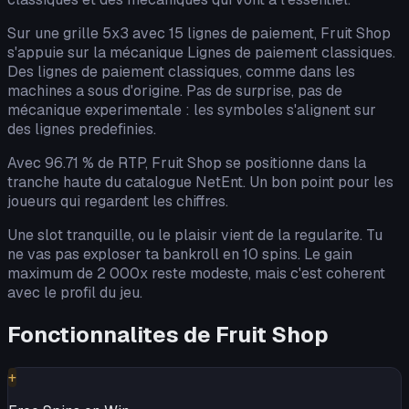
Sur une grille 5x3 avec 15 lignes de paiement, Fruit Shop
s'appuie sur la mécanique Lignes de paiement classiques.
Des lignes de paiement classiques, comme dans les
machines a sous d'origine. Pas de surprise, pas de
mécanique experimentale : les symboles s'alignent sur
des lignes predefinies.
Avec 96.71 % de RTP, Fruit Shop se positionne dans la
tranche haute du catalogue NetEnt. Un bon point pour les
joueurs qui regardent les chiffres.
Une slot tranquille, ou le plaisir vient de la regularite. Tu
ne vas pas exploser ta bankroll en 10 spins. Le gain
maximum de 2 000x reste modeste, mais c'est coherent
avec le profil du jeu.
Fonctionnalites de
Fruit Shop
+