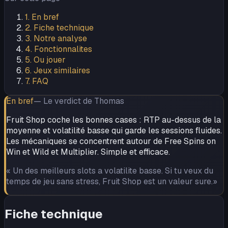
1
.
En bref
2
.
Fiche technique
3
.
Notre analyse
4
.
Fonctionnalites
5
.
Ou jouer
6
.
Jeux similaires
7
.
FAQ
En bref
— Le verdict de Thomas
Fruit Shop coche les bonnes cases : RTP au-dessus de la
moyenne et volatilité basse qui garde les sessions fluides.
Les mécaniques se concentrent autour de Free Spins on
Win et Wild et Multiplier. Simple et efficace.
«
Un des meilleurs slots a volatilite basse. Si tu veux du
temps de jeu sans stress, Fruit Shop est un valeur sure.
»
Fiche technique