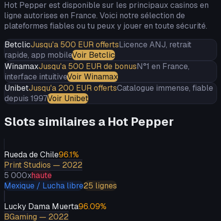
Hot Pepper
est disponible sur les principaux casinos en
ligne autorises en France. Voici notre sélection de
plateformes fiables ou tu peux y jouer en toute sécurité.
Betclic
Jusqu'a 500 EUR offerts
Licence ANJ, retrait
rapide, app mobile
Voir Betclic
Winamax
Jusqu'a 500 EUR de bonus
N°1 en France,
interface intuitive
Voir Winamax
Unibet
Jusqu'a 200 EUR offerts
Catalogue immense, fiable
depuis 1997
Voir Unibet
Slots similaires a
Hot Pepper
Rueda de Chile
96.1
%
Print Studios
—
2022
5 000x
haute
Mexique / Lucha libre
25 lignes
Lucky Dama Muerta
96.09
%
BGaming
—
2022