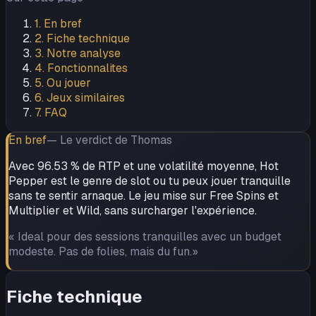
1
.
En bref
2
.
Fiche technique
3
.
Notre analyse
4
.
Fonctionnalites
5
.
Ou jouer
6
.
Jeux similaires
7
.
FAQ
En bref
— Le verdict de Thomas
Avec 96.53 % de RTP et une volatilité moyenne, Hot
Pepper est le genre de slot ou tu peux jouer tranquille
sans te sentir arnaque. Le jeu mise sur Free Spins et
Multiplier et Wild, sans surcharger l'expérience.
«
Ideal pour des sessions tranquilles avec un budget
modeste. Pas de folies, mais du fun.
»
Fiche technique