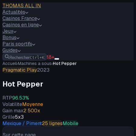
THOMAS ALL IN
Actualités
Casinos France
Casinos en ligne
Jeux
Bonus
Paris sportifs
Guides
18+
Rechercher
Ctrl+K
Accueil
Machines a sous
Hot Pepper
›
›
Pragmatic Play
2023
Hot Pepper
RTP
96.53
%
Volatilite
Moyenne
Gain max
2 500x
Grille
5x3
Mexique / Piment
25 lignes
Mobile
Sur cette page