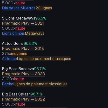
5 000x
haute
Dia de los Muertos
20 lignes
5 Lions Megaways
96.5
%
Pragmatic Play
—
2021
5 000x
haute
Lions chinois
Megaways
Aztec Gems
96.52
%
Pragmatic Play
—
2018
375x
moyenne
Azteque
Lignes de paiement classiques
Big Bass Bonanza
96.71
%
Pragmatic Play
—
2020
2 100x
haute
Peche
Lignes de paiement classiques
Big Bass Splash
96.71
%
Pragmatic Play
—
2022
5 000x
haute