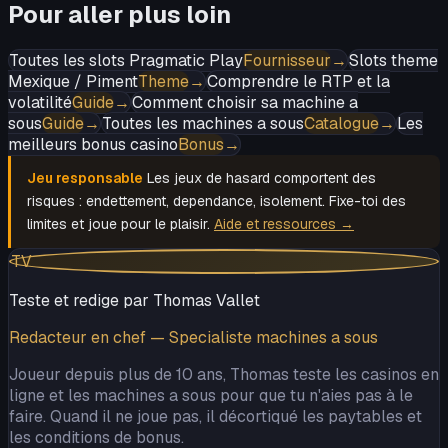
Pour aller plus loin
Toutes les slots Pragmatic Play
Fournisseur
→
Slots theme
Mexique / Piment
Theme
→
Comprendre le RTP et la
volatilité
Guide
→
Comment choisir sa machine a
sous
Guide
→
Toutes les machines a sous
Catalogue
→
Les
meilleurs bonus casino
Bonus
→
Jeu responsable
Les jeux de hasard comportent des
risques : endettement, dependance, isolement. Fixe-toi des
limites et joue pour le plaisir.
Aide et ressources →
TV
Teste et redige par Thomas Vallet
Redacteur en chef — Specialiste machines a sous
Joueur depuis plus de 10 ans, Thomas teste les casinos en
ligne et les machines a sous pour que tu n'aies pas à le
faire. Quand il ne joue pas, il décortiqué les paytables et
les conditions de bonus.