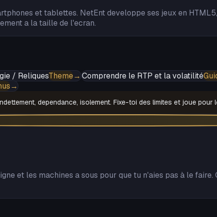
artphones et tablettes. NetEnt developpe ses jeux en HTML5, 
ement a la taille de l'ecran.
gie / Reliques
Theme
→
Comprendre le RTP et la volatilité
Gui
nus
→
ettement, dependance, isolement. Fixe-toi des limites et joue pour le 
ne et les machines a sous pour que tu n'aies pas à le faire. Q