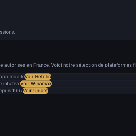
ssions.
e autorises en France. Voici notre sélection de plateformes fi
 app mobile
Voir Betclic
 intuitive
Voir Winamax
epuis 1997
Voir Unibet