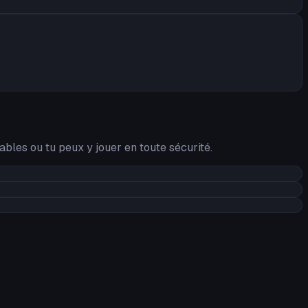
ables ou tu peux y jouer en toute sécurité.