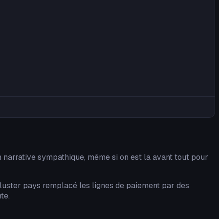
n narrative sympathique, même si on est la avant tout pour
 cluster pays remplacé les lignes de paiement par des
te.