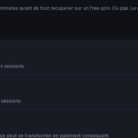
 minutes avant de tout recuperer sur un free spin. Ou pas. L
x sessions.
 sessions.
base peut se transformer en paiement consequent.