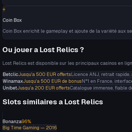
+
Coin Box
Coin Box enrichit le gameplay et ajoute de la variété aux se
Ou jouer a
Lost Relics
?
Lost Relics
est disponible sur les principaux casinos en lign
Betclic
Jusqu'a 500 EUR offerts
Licence ANJ, retrait rapide,
Winamax
Jusqu'a 500 EUR de bonus
N°1 en France, interface
Unibet
Jusqu'a 200 EUR offerts
Catalogue immense, fiable d
Slots similaires a
Lost Relics
Bonanza
96
%
Big Time Gaming
—
2016