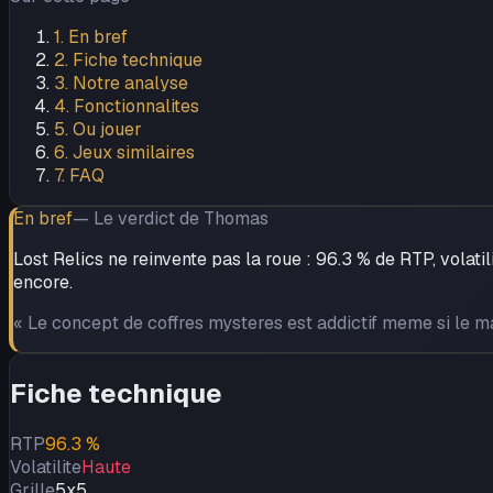
1
.
En bref
2
.
Fiche technique
3
.
Notre analyse
4
.
Fonctionnalites
5
.
Ou jouer
6
.
Jeux similaires
7
.
FAQ
En bref
— Le verdict de Thomas
Lost Relics ne reinvente pas la roue : 96.3 % de RTP, volatili
encore.
«
Le concept de coffres mysteres est addictif meme si le m
Fiche technique
RTP
96.3 %
Volatilite
Haute
Grille
5x5