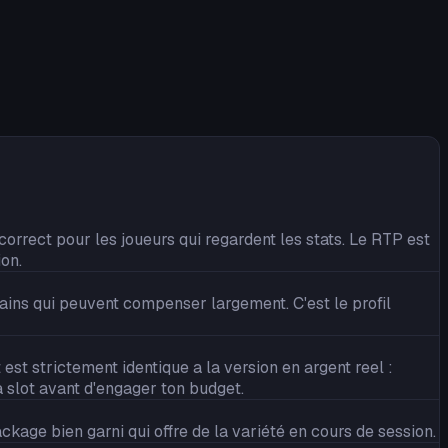
correct pour les joueurs qui regardent les stats. Le RTP est
on.
 gains qui peuvent compenser largement. C'est le profil
st strictement identique a la version en argent reel :
 slot avant d'engager ton budget.
ckage bien garni qui offre de la variété en cours de session.