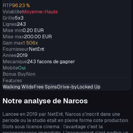
RTP
96.23 %
Volatilite
Moyenne-Haute
Grille
5x3
Lignes
243
Mise min
0.20 EUR
Mise max
200.00 EUR
Gain max
1 506x
Fournisseur
NetEnt
Annee
2019
Mecanique
243 facons de gagner
Mobile
Oui
Bonus Buy
Non
Features
Walking Wilds
Free Spins
Drive-by
Locked Up
Notre analyse de
Narcos
Lancee en 2019 par NetEnt, Narcos s'inscrit dans une
periode ou le studio etait en pleine forme cote production.
Slots sous licence cinema : l'avantage c'est la
reconnaissance immediate. L'inconvenient c'est parfois un