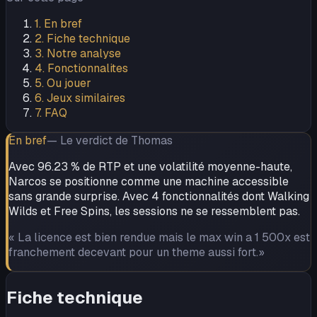
1
.
En bref
2
.
Fiche technique
3
.
Notre analyse
4
.
Fonctionnalites
5
.
Ou jouer
6
.
Jeux similaires
7
.
FAQ
En bref
— Le verdict de Thomas
Avec 96.23 % de RTP et une volatilité moyenne-haute,
Narcos se positionne comme une machine accessible
sans grande surprise. Avec 4 fonctionnalités dont Walking
Wilds et Free Spins, les sessions ne se ressemblent pas.
«
La licence est bien rendue mais le max win a 1 500x est
franchement decevant pour un theme aussi fort.
»
Fiche technique