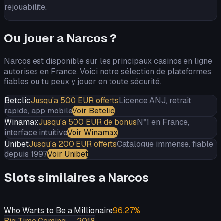
rejouabilite.
Ou jouer a
Narcos
?
Narcos
est disponible sur les principaux casinos en ligne
autorises en France. Voici notre sélection de plateformes
fiables ou tu peux y jouer en toute sécurité.
Betclic
Jusqu'a 500 EUR offerts
Licence ANJ, retrait
rapide, app mobile
Voir Betclic
Winamax
Jusqu'a 500 EUR de bonus
N°1 en France,
interface intuitive
Voir Winamax
Unibet
Jusqu'a 200 EUR offerts
Catalogue immense, fiable
depuis 1997
Voir Unibet
Slots similaires a
Narcos
Who Wants to Be a Millionaire
96.27
%
Big Time Gaming
—
2018