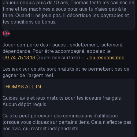
Joueur depuis plus de 10 ans, Thomas teste les casinos en
ligne et les machines a sous pour que tu n'aies pas à le
faire. Quand il ne joue pas, il décortiqué les paytables et
les conditions de bonus.
18+
Jouer comporte des risques : endettement, isolement,
dépendance. Pour être accompagné, appelez le
09 74 75 13 13
(appel non surtaxé) —
Jeu responsable
Les jeux sur ce site sont gratuits et ne permettent pas de
gagner de l'argent réel.
THOMAS ALL IN
Guides, avis et jeux gratuits pour les joueurs français.
Aucun dépôt requis.
Ce site peut percevoir des commissions d'affiliation
lorsque vous cliquez sur certains liens. Cela n'affecte pas
nos avis, qui restent indépendants.