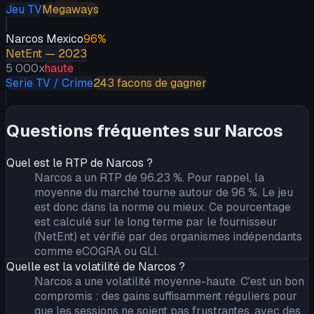
Jeu TV
Megaways
Narcos Mexico
96
%
NetEnt
—
2023
5 000x
haute
Serie TV / Crime
243 facons de gagner
Questions fréquentes sur
Narcos
Quel est le RTP de Narcos ?
Narcos a un RTP de 96.23 %. Pour rappel, la
moyenne du marché tourne autour de 96 %. Le jeu
est donc dans la norme ou mieux. Ce pourcentage
est calculé sur le long terme par le fournisseur
(NetEnt) et vérifié par des organismes indépendants
comme eCOGRA ou GLI.
Quelle est la volatilité de Narcos ?
Narcos a une volatilité moyenne-haute. C'est un bon
compromis : des gains suffisamment réguliers pour
que les sessions ne soient pas frustrantes, avec des