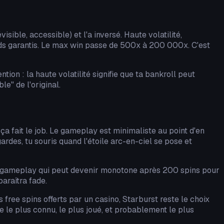
isible, accessible) et l'a inversé. Haute volatilité,
lds garantis. Le max win passe de 500x à 200 000x. C'est
ion : la haute volatilité signifie que ta bankroll peut
le" de l'original.
a fait le job. Le gameplay est minimaliste au point d'en
ardes, tu souris quand l'étoile arc-en-ciel se pose et
 un gameplay qui peut devenir monotone après 200 spins pour
paraîtra fade.
 free spins offerts par un casino, Starburst reste le choix
te le plus connu, le plus joué, et probablement le plus