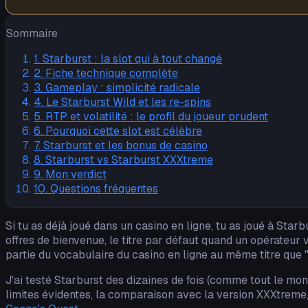
Sommaire
1
.
Starburst : la slot qui à tout changé
2
.
Fiche technique complète
3
.
Gameplay : simplicité radicale
4
.
Le Starburst Wild et les re-spins
5
.
RTP et volatilité : le profil du joueur prudent
6
.
Pourquoi cette slot est célèbre
7
.
Starburst et les bonus de casino
8
.
Starburst vs Starburst XXXtreme
9
.
Mon verdict
10
.
Questions fréquentes
Si tu as déjà joué dans un casino en ligne, tu as joué à Star
offres de bienvenue, le titre par défaut quand un opérateur 
partie du vocabulaire du casino en ligne au même titre que 
J'ai testé Starburst des dizaines de fois (comme tout le mon
limites évidentes, la comparaison avec la version XXXtreme, 