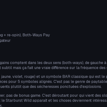
ng + re-spin), Both-Ways Pay
igateur
es gains comptent dans les deux sens (both-ways), de gauche à 
subtil mais ça fait une vraie différence sur la fréquence des 
jaune, violet, rouge) et un symbole BAR classique qui est le
ces pour 5 symboles alignés. C'est pas le genre de paytable q
réquents plutôt que des sécheresses ponctuées d'explosions.
cher, pas de bonus game. C'est déroutant pour qui vient des s
t le Starburst Wild apparaît et les choses deviennent intéress
x.