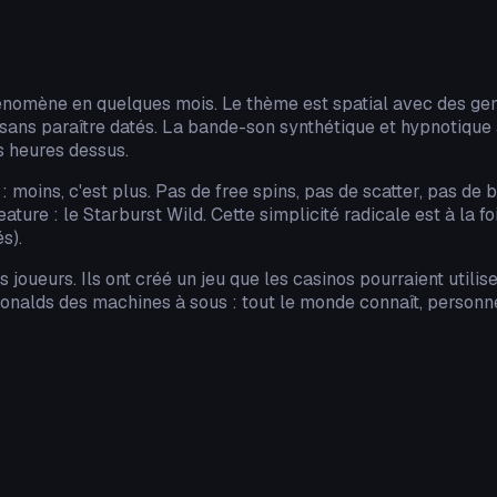
phénomène en quelques mois. Le thème est spatial avec des g
i, sans paraître datés. La bande-son synthétique et hypnotiqu
s heures dessus.
: moins, c'est plus. Pas de free spins, pas de scatter, pas de
re : le Starburst Wild. Cette simplicité radicale est à la foi
s).
s joueurs. Ils ont créé un jeu que les casinos pourraient util
onalds des machines à sous : tout le monde connaît, personne 