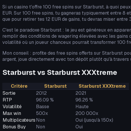
Si un casino t'offre 100 free spins sur Starburst, à quoi pe
EUR. Sur 100 free spins, tu gagneras typiquement entre 8 et 
que pour retirer tes 12 EUR de gains, tu devras miser entre
C'est le paradoxe Starburst : le jeu est généreux en appare
remplir des conditions de wagering élevées avec les gains de
volatilité où un joueur chanceux pourrait transformer 100 f
Mon conseil : profite des free spins offerts sur Starburst po
argent, joue directement avec ton dépôt plutôt qu'à travers
Starburst vs Starburst XXXtreme
Critère
Starburst
Starburst XXXtreme
Sortie
2012
2021
RTP
96.09 %
96.26 %
Volatilité
Basse
Haute
Max win
500x
200 000x
Multiplicateurs
Non
Oui (jusqu'à 150x)
Bonus Buy
Non
Oui