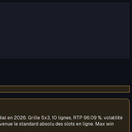
dial en 2026. Grille 5x3, 10 lignes, RTP 96.09 %, volatilité
evenue le standard absolu des slots en ligne. Max win