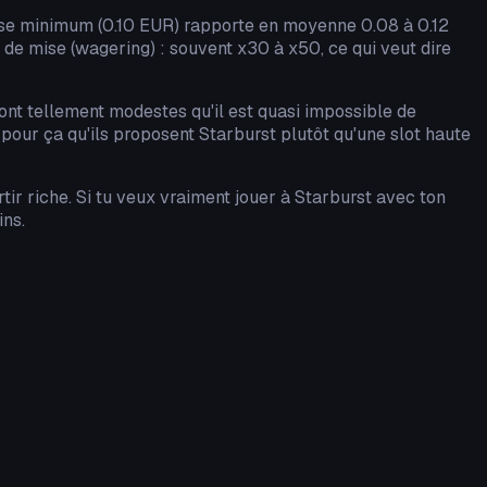
a mise minimum (0.10 EUR) rapporte en moyenne 0.08 à 0.12
s de mise (wagering) : souvent x30 à x50, ce qui veut dire
ont tellement modestes qu'il est quasi impossible de
 pour ça qu'ils proposent Starburst plutôt qu'une slot haute
rtir riche. Si tu veux vraiment jouer à Starburst avec ton
ins.