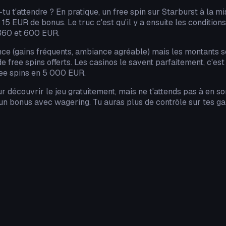
ux-tu t'attendre ? En pratique, un free spin sur Starburst à l
15 EUR de bonus. Le truc c'est qu'il y a ensuite les condition
 360 et 600 EUR.
nce (gains fréquents, ambiance agréable) mais les montants s
 free spins offerts. Les casinos le savent parfaitement, c'est
ree spins en 5 000 EUR.
ur découvrir le jeu gratuitement, mais ne t'attends pas à en so
 un bonus avec wagering. Tu auras plus de contrôle sur tes ga