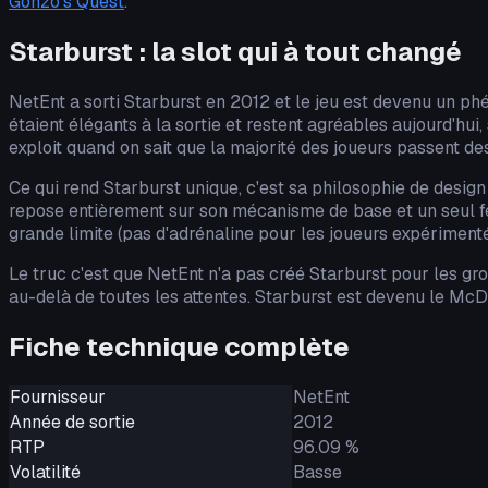
Gonzo's Quest
.
Starburst : la slot qui à tout changé
NetEnt a sorti Starburst en 2012 et le jeu est devenu un 
étaient élégants à la sortie et restent agréables aujourd'hu
exploit quand on sait que la majorité des joueurs passent de
Ce qui rend Starburst unique, c'est sa philosophie de design 
repose entièrement sur son mécanisme de base et un seul featu
grande limite (pas d'adrénaline pour les joueurs expérimenté
Le truc c'est que NetEnt n'a pas créé Starburst pour les gro
au-delà de toutes les attentes. Starburst est devenu le McD
Fiche technique complète
Fournisseur
NetEnt
Année de sortie
2012
RTP
96.09 %
Volatilité
Basse