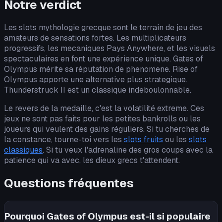
Notre verdict
Les slots mythologie grecque sont le terrain de jeu des
amateurs de sensations fortes. Les multiplicateurs
progressifs, les mecaniques Pays Anywhere, et les visuels
spectaculaires en font une expérience unique. Gates of
Olympus mérite sa réputation de phenomene. Rise of
Olympus apporte une alternative plus strategique.
Thunderstruck II est un classique indeboulonnable.
Le revers de la medaille, c'est la volatilité extreme. Ces
jeux ne sont pas faits pour les petites bankrolls ou les
joueurs qui veulent des gains réguliers. Si tu cherches de
la constance, tourne-toi vers les
slots fruits
ou les
slots
classiques
. Si tu veux l'adrenaline des gros coups avec la
patience qui va avec, les dieux grecs t'attendent.
Questions fréquentes
Pourquoi Gates of Olympus est-il si populaire