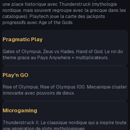
une place historique avec Thunderstruck (mythologie
nordique, mais souvent regroupe avec la grecque dans les
catalogues). Playtech joue la carte des jackpots
progressifs avec Age of the Gods.
Pragmatic Play
Gates of Olympus, Zeus vs Hades, Hand of God. Le roi du
theme grace au Pays Anywhere + multiplicateurs.
Play’n GO
Rise of Olympus, Rise of Olympus 100. Mecanique cluster
innovante avec pouvoirs de dieux.
Microgaming
Thunderstruck II. Le classique nordique qui a inspire toute
une génération de slots mythologiques.