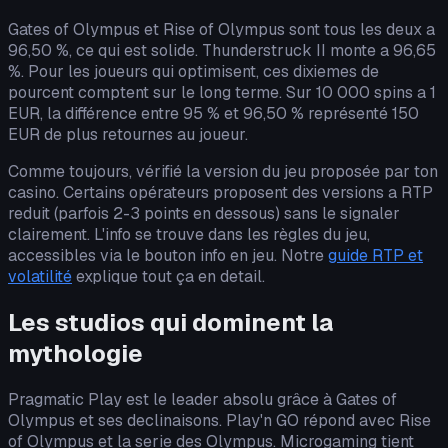
Gates of Olympus et Rise of Olympus sont tous les deux a
96,50 %, ce qui est solide. Thunderstruck II monte a 96,65
%. Pour les joueurs qui optimisent, ces dixiemes de
pourcent comptent sur le long terme. Sur 10 000 spins a 1
EUR, la différence entre 95 % et 96,50 % représenté 150
EUR de plus retournes au joueur.
Comme toujours, vérifié la version du jeu proposée par ton
casino. Certains opérateurs proposent des versions a RTP
reduit (parfois 2-3 points en dessous) sans le signaler
clairement. L'info se trouve dans les règles du jeu,
accessibles via le bouton info en jeu. Notre
guide RTP et
volatilité
explique tout ça en detail.
Les studios qui dominent la
mythologie
Pragmatic Play est le leader absolu grâce à Gates of
Olympus et ses declinaisons. Play'n GO répond avec Rise
of Olympus et la serie des Olympus. Microgaming tient