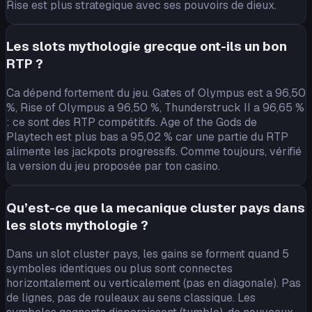
Rise est plus strategique avec ses pouvoirs de dieux.
Les slots mythologie grecque ont-ils un bon
RTP ?
Ca dépend fortement du jeu. Gates of Olympus est a 96,50
%, Rise of Olympus a 96,50 %, Thunderstruck II a 96,65 %
: ce sont des RTP compétitifs. Age of the Gods de
Playtech est plus bas a 95,02 % car une partie du RTP
alimente les jackpots progressifs. Comme toujours, vérifié
la version du jeu proposée par ton casino.
Qu’est-ce que la mecanique cluster pays dans
les slots mythologie ?
Dans un slot cluster pays, les gains se forment quand 5
symboles identiques ou plus sont connectes
horizontalement ou verticalement (pas en diagonale). Pas
de lignes, pas de rouleaux au sens classique. Les