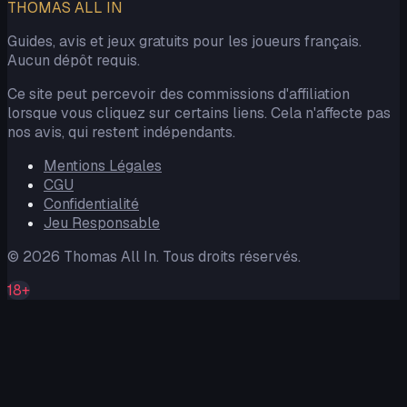
THOMAS ALL IN
Guides, avis et jeux gratuits pour les joueurs français.
Aucun dépôt requis.
Ce site peut percevoir des commissions d'affiliation
lorsque vous cliquez sur certains liens. Cela n'affecte pas
nos avis, qui restent indépendants.
Mentions Légales
CGU
Confidentialité
Jeu Responsable
©
2026
Thomas All In. Tous droits réservés.
18+