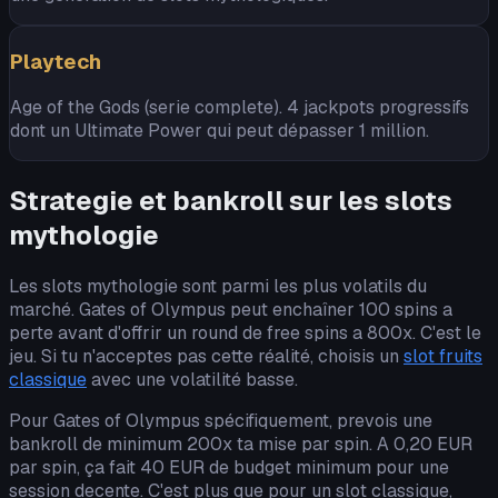
Playtech
Age of the Gods (serie complete). 4 jackpots progressifs
dont un Ultimate Power qui peut dépasser 1 million.
Strategie et bankroll sur les slots
mythologie
Les slots mythologie sont parmi les plus volatils du
marché. Gates of Olympus peut enchaîner 100 spins a
perte avant d'offrir un round de free spins a 800x. C'est le
jeu. Si tu n'acceptes pas cette réalité, choisis un
slot fruits
classique
avec une volatilité basse.
Pour Gates of Olympus spécifiquement, prevois une
bankroll de minimum 200x ta mise par spin. A 0,20 EUR
par spin, ça fait 40 EUR de budget minimum pour une
session decente. C'est plus que pour un slot classique,