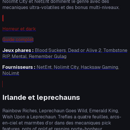
Nolimit City et NetEnt dominent le genre avec des
mecaniques ultra-volatiles et des bonus multi-niveaux.
Horreur et dark
Guide complet
Jeux phares :
Blood Suckers, Dead or Alive 2, Tombstone
RIP, Mental, Remember Gulag
Fournisseurs :
NetEnt, Nolimit City, Hacksaw Gaming,
NoLimit
Irlande et leprechauns
Rainbow Riches, Leprechaun Goes Wild, Emerald King,
Wish Upon a Leprechaun. Trefles a quatre feuilles, arcs-
en-ciel et marmites d’or dans des mecaniques pick
features, pots of gold et respins porte-bonheur.