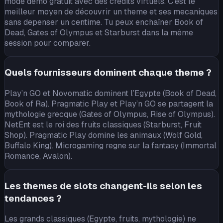
mode demo gratuit avec des credits virtuels. C’est le
meilleur moyen de découvrir un theme et ses mecaniques
sans depenser un centime. Tu peux enchaîner Book of
Dead, Gates of Olympus et Starburst dans la même
session pour comparer.
Quels fournisseurs dominent chaque theme ?
Play’n GO et Novomatic dominent l’Egypte (Book of Dead,
Book of Ra). Pragmatic Play et Play’n GO se partagent la
mythologie grecque (Gates of Olympus, Rise of Olympus).
NetEnt est le roi des fruits classiques (Starburst, Fruit
Shop). Pragmatic Play domine les animaux (Wolf Gold,
Buffalo King). Microgaming regne sur la fantasy (Immortal
Romance, Avalon).
Les themes de slots changent-ils selon les
tendances ?
Les grands classiques (Egypte, fruits, mythologie) ne