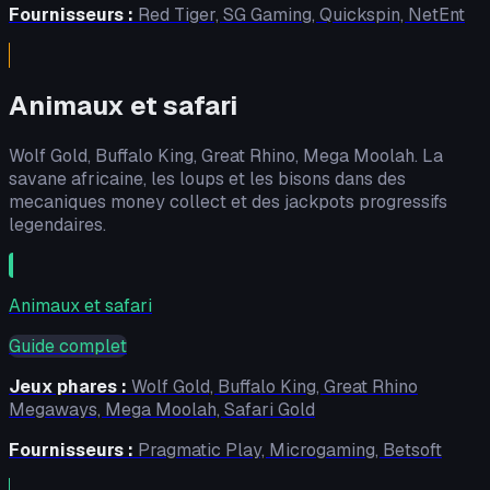
Fournisseurs :
Red Tiger, SG Gaming, Quickspin, NetEnt
Animaux et safari
Wolf Gold, Buffalo King, Great Rhino, Mega Moolah. La
savane africaine, les loups et les bisons dans des
mecaniques money collect et des jackpots progressifs
legendaires.
Animaux et safari
Guide complet
Jeux phares :
Wolf Gold, Buffalo King, Great Rhino
Megaways, Mega Moolah, Safari Gold
Fournisseurs :
Pragmatic Play, Microgaming, Betsoft