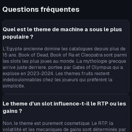
Questions fréquentes
Quel est le theme de machine a sous le plus
populaire ?
L’Egypte ancienne domine les catalogues depuis plus de
15 ans. Book of Dead, Book of Ra et Cleopatra sont parmi
les slots les plus joues au monde. La mythologie grecque
arrive juste derriere, portee par Gates of Olympus qui a
explose en 2023-2024. Les themes fruits restent
indeboulonnables chez les joueurs qui préférént la
simplicite.
Le theme d’un slot influence-t-il le RTP ou les
gains ?
Non, le theme est purement cosmetique. Le RTP, la
volatilité et les mecaniques de gains sont déterminés par