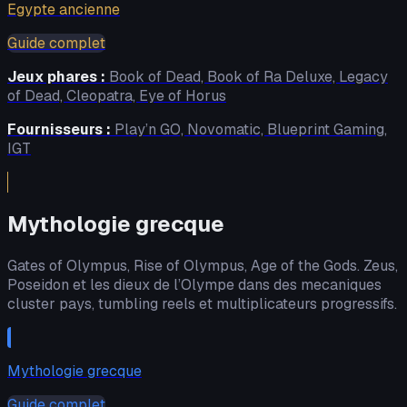
Egypte ancienne
Guide complet
Jeux phares :
Book of Dead, Book of Ra Deluxe, Legacy
of Dead, Cleopatra, Eye of Horus
Fournisseurs :
Play’n GO, Novomatic, Blueprint Gaming,
IGT
Mythologie grecque
Gates of Olympus, Rise of Olympus, Age of the Gods. Zeus,
Poseidon et les dieux de l’Olympe dans des mecaniques
cluster pays, tumbling reels et multiplicateurs progressifs.
Mythologie grecque
Guide complet