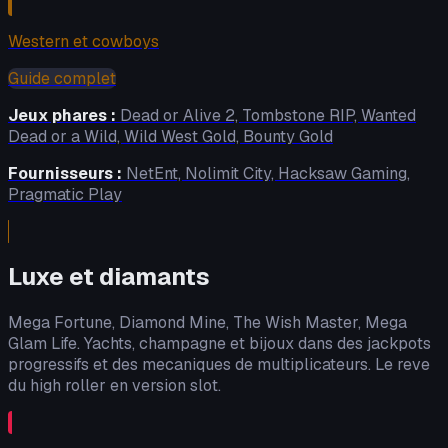
Western et cowboys
Guide complet
Jeux phares :
Dead or Alive 2, Tombstone RIP, Wanted
Dead or a Wild, Wild West Gold, Bounty Gold
Fournisseurs :
NetEnt, Nolimit City, Hacksaw Gaming,
Pragmatic Play
Luxe et diamants
Mega Fortune, Diamond Mine, The Wish Master, Mega
Glam Life. Yachts, champagne et bijoux dans des jackpots
progressifs et des mecaniques de multiplicateurs. Le reve
du high roller en version slot.