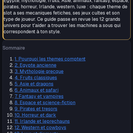
Egypte, mythologie, fruits, Asie, animaux, fantasy, espace,
pirates, horreur, Irlande, western, luxe : chaque theme de
slot a ses mecaniques fetiches, ses jeux cultes et son
type de joueur. Ce guide passe en revue les 12 grands
univers pour t'aider a trouver les machines a sous qui
correspondent à ton style.
Sommaire
1
.
Pourquoi les themes comptent
2
.
Egypte ancienne
3
.
Mythologie grecque
4
.
Fruits classiques
5
.
Asie et dragons
6
.
Animaux et safari
7
.
Fantasy et vampires
8
.
Espace et science-fiction
9
.
Pirates et tresors
10
.
Horreur et dark
11
.
Irlande et leprechauns
12
.
Western et cowboys