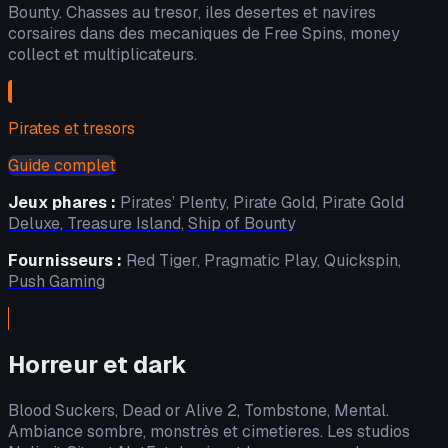
Bounty. Chasses au tresor, iles desertes et navires
corsaires dans des mecaniques de Free Spins, money
collect et multiplicateurs.
Pirates et tresors
Guide complet
Jeux phares :
Pirates’ Plenty, Pirate Gold, Pirate Gold
Deluxe, Treasure Island, Ship of Bounty
Fournisseurs :
Red Tiger, Pragmatic Play, Quickspin,
Push Gaming
Horreur et dark
Blood Suckers, Dead or Alive 2, Tombstone, Mental.
Ambiance sombre, monstrès et cimetieres. Les studios