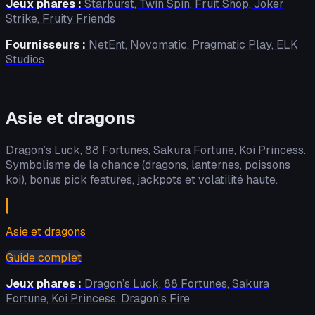
Jeux phares :
Starburst, Twin Spin, Fruit Shop, Joker
Strike, Fruity Friends
Fournisseurs :
NetEnt, Novomatic, Pragmatic Play, ELK
Studios
Asie et dragons
Dragon’s Luck, 88 Fortunes, Sakura Fortune, Koi Princess.
Symbolisme de la chance (dragons, lanternes, poissons
koi), bonus pick features, jackpots et volatilité haute.
Asie et dragons
Guide complet
Jeux phares :
Dragon’s Luck, 88 Fortunes, Sakura
Fortune, Koi Princess, Dragon’s Fire