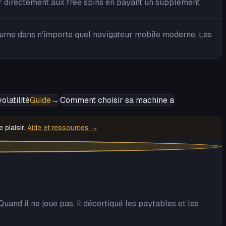
er directement aux free spins en payant un supplément
ourne dans n'importe quel navigateur mobile moderne. Les
latilité
Guide
→
Comment choisir sa machine a
plaisir.
Aide et ressources →
uand il ne joue pas, il décortiqué les paytables et les