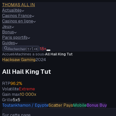
THOMAS ALL IN
Actualités
Casinos France
Casinos en ligne
Jeux
Bonus
Paris sportifs
Guides
18+
Rechercher
Ctrl+K
Accueil
Machines a sous
All Hail King Tut
›
›
Hacksaw Gaming
2024
All Hail King Tut
RTP
96.2
%
Volatilite
Extreme
Gain max
10 000x
Grille
5x5
Toutankhamon / Egypte
Scatter Pays
Mobile
Bonus Buy
Sur cette page