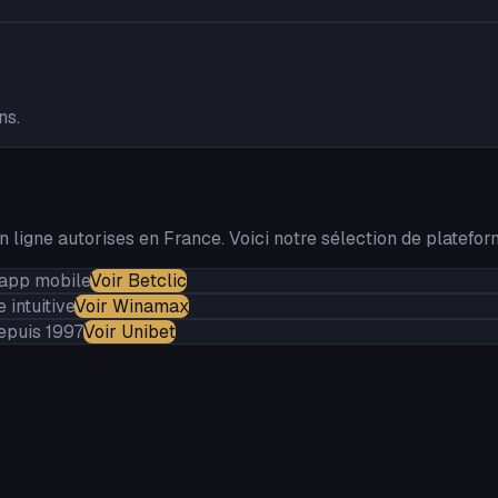
ns.
 ligne autorises en France. Voici notre sélection de plateform
 app mobile
Voir Betclic
 intuitive
Voir Winamax
epuis 1997
Voir Unibet