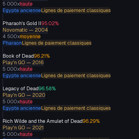
5 000x
haute
Egypte ancienne
Lignes de paiement classiques
Pharaoh's Gold II
95.02
%
Novomatic
—
2004
4 500x
moyenne
Pharaon
Lignes de paiement classiques
Book of Dead
96.21
%
Play'n GO
—
2016
5 000x
haute
Egypte ancienne
Lignes de paiement classiques
Legacy of Dead
96.58
%
Play'n GO
—
2020
5 000x
haute
Egypte ancienne
Lignes de paiement classiques
Rich Wilde and the Amulet of Dead
96.29
%
Play'n GO
—
2021
5 000x
haute