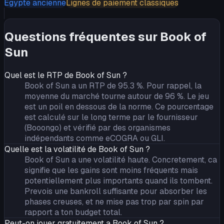
Egypte ancienne
Lignes de paiement classiques
Questions fréquentes sur
Book of
Sun
Quel est le RTP de Book of Sun ?
Book of Sun a un RTP de 95.3 %. Pour rappel, la
moyenne du marché tourne autour de 96 %. Le jeu
est un poil en dessous de la norme. Ce pourcentage
est calculé sur le long terme par le fournisseur
(Booongo) et vérifié par des organismes
indépendants comme eCOGRA ou GLI.
Quelle est la volatilité de Book of Sun ?
Book of Sun a une volatilité haute. Concretement, ca
signifie que les gains sont moins fréquents mais
potentiellement plus importants quand ils tombent.
Prevois une bankroll suffisante pour absorber les
phases creuses, et ne mise pas trop par spin par
rapport a ton budget total.
Peut-on jouer gratuitement a Book of Sun ?