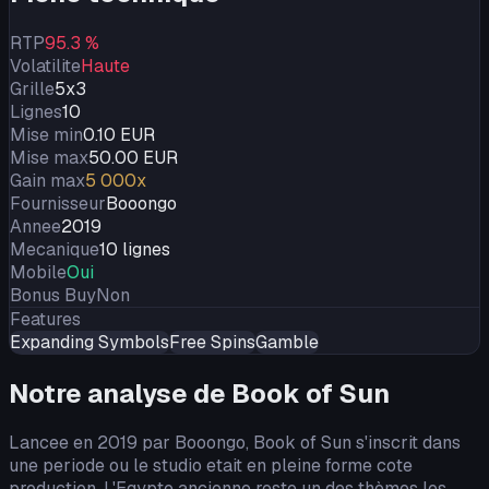
RTP
95.3 %
Volatilite
Haute
Grille
5x3
Lignes
10
Mise min
0.10 EUR
Mise max
50.00 EUR
Gain max
5 000x
Fournisseur
Booongo
Annee
2019
Mecanique
10 lignes
Mobile
Oui
Bonus Buy
Non
Features
Expanding Symbols
Free Spins
Gamble
Notre analyse de
Book of Sun
Lancee en 2019 par Booongo, Book of Sun s'inscrit dans
une periode ou le studio etait en pleine forme cote
production. L'Egypte ancienne reste un des thèmes les