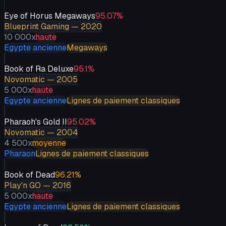
Eye of Horus Megaways
95.07
%
Blueprint Gaming
—
2020
10 000x
haute
Egypte ancienne
Megaways
Book of Ra Deluxe
95.1
%
Novomatic
—
2005
5 000x
haute
Egypte ancienne
Lignes de paiement classiques
Pharaoh's Gold II
95.02
%
Novomatic
—
2004
4 500x
moyenne
Pharaon
Lignes de paiement classiques
Book of Dead
96.21
%
Play'n GO
—
2016
5 000x
haute
Egypte ancienne
Lignes de paiement classiques