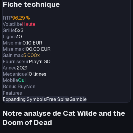
Fiche technique
RTP
96.29 %
Volatilite
Haute
Grille
5x3
Lignes
10
Mise min
0.10 EUR
Mise max
100.00 EUR
Gain max
5 000x
Fournisseur
Play'n GO
Annee
2021
Mecanique
10 lignes
Mobile
Oui
Bonus Buy
Non
Features
Expanding Symbols
Free Spins
Gamble
Notre analyse de
Cat Wilde and the
Doom of Dead