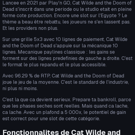
Lancee en 2021 par Play'n GO, Cat Wilde and the Doom of
Dead s'inscrit dans une periode ou le studio etait en pleine
forme cote production. Encore une slot sur l'Egypte ? Le
thème a beau être rebattu, les joueurs ne s'en lassent pas.
Et les providers non plus.
Sur une grille 5x3 avec 10 lignes de paiement, Cat Wilde
and the Doom of Dead s'appuie sur la mécanique 10
lignes. Mecanique paylines classique : les gains se
forment sur des lignes predefinies de gauche a droite. C'est
le format le plus repandu et le plus accessible.
Avec 96.29 % de RTP, Cat Wilde and the Doom of Dead
joue le jeu de la moyenne. C'est le standard de l'industrie,
ni plus ni moins.
C'est la que ca devient serieux. Prepare ta bankroll, parce
que les phases seches sont reelles. Mais quand ca lache,
ca lache. Avec un plafond a 5 000x, le potentiel de gain
est correct pour une slot de cette catégorie.
Fonctionnalites de
Cat Wilde and