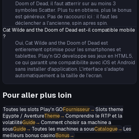
Doom of Dead, il faut atterrir sur au moins 3
symboles Scatter. Plus tu en obtiens, plus le bonus
est généreux. Pas de raccourci ici : il faut les
déclencher a l'ancienne, spin apres spin.
Cat Wilde and the Doom of Dead est-il compatible mobile
?
Oui, Cat Wilde and the Doom of Dead est
entierement optimise pour les smartphones et
tablettes. Play'n GO developpe ses jeux en HTML5,
ce qui garantit une compatibilite avec iOS et Android
sans installer d'application. L'interface s'adapte
automatiquement a la taille de l'ecran.
Pour aller plus loin
Toutes les slots Play'n GO
Fournisseur
→
Slots theme
Egypte / Aventure
Theme
→
Comprendre le RTP et la
volatilité
Guide
→
Comment choisir sa machine a
sous
Guide
→
Toutes les machines a sous
Catalogue
→
Les
meilleurs bonus casino
Bonus
→