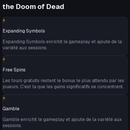
the Doom of Dead
+
Expanding Symbols
Expanding Symbols enrichit le gameplay et ajoute de la
variété aux sessions.
+
Free Spins
Les tours gratuits restent le bonus le plus attendu par les
joueurs. C'est la que les gains significatifs se concentrent.
+
Gamble
Gamble enrichit le gameplay et ajoute de la variété aux
sessions.