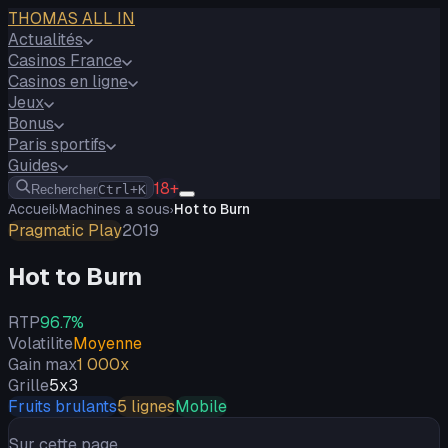
THOMAS ALL IN
Actualités
Casinos France
Casinos en ligne
Jeux
Bonus
Paris sportifs
Guides
18+
Rechercher
Ctrl+K
Accueil
Machines a sous
Hot to Burn
›
›
Pragmatic Play
2019
Hot to Burn
RTP
96.7
%
Volatilite
Moyenne
Gain max
1 000x
Grille
5x3
Fruits brulants
5 lignes
Mobile
Sur cette page