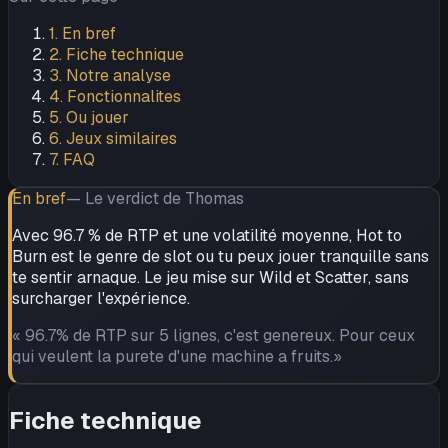
1
.
En bref
2
.
Fiche technique
3
.
Notre analyse
4
.
Fonctionnalites
5
.
Ou jouer
6
.
Jeux similaires
7
.
FAQ
En bref
— Le verdict de Thomas
Avec 96.7 % de RTP et une volatilité moyenne, Hot to
Burn est le genre de slot ou tu peux jouer tranquille sans
te sentir arnaque. Le jeu mise sur Wild et Scatter, sans
surcharger l'expérience.
«
96.7% de RTP sur 5 lignes, c'est genereux. Pour ceux
qui veulent la purete d'une machine a fruits.
»
Fiche technique