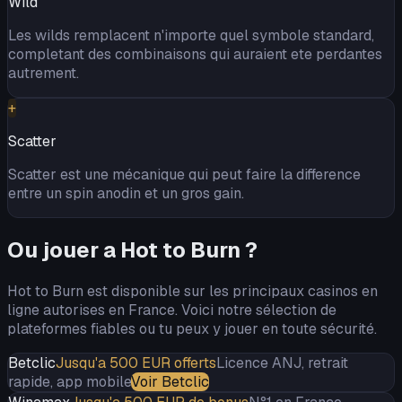
Wild
Les wilds remplacent n'importe quel symbole standard,
completant des combinaisons qui auraient ete perdantes
autrement.
+
Scatter
Scatter est une mécanique qui peut faire la difference
entre un spin anodin et un gros gain.
Ou jouer a
Hot to Burn
?
Hot to Burn
est disponible sur les principaux casinos en
ligne autorises en France. Voici notre sélection de
plateformes fiables ou tu peux y jouer en toute sécurité.
Betclic
Jusqu'a 500 EUR offerts
Licence ANJ, retrait
rapide, app mobile
Voir Betclic