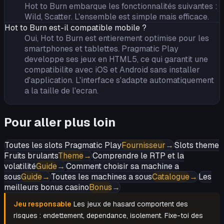
Hot to Burn embarque les fonctionnalités suivantes :
Wild, Scatter. L'ensemble est simple mais efficace.
Hot to Burn est-il compatible mobile ?
Oui, Hot to Burn est entierement optimise pour les
smartphones et tablettes. Pragmatic Play
developpe ses jeux en HTML5, ce qui garantit une
compatibilite avec iOS et Android sans installer
d'application. L'interface s'adapte automatiquement
a la taille de l'ecran.
Pour aller plus loin
Toutes les slots Pragmatic Play
Fournisseur
→
Slots theme
Fruits brulants
Theme
→
Comprendre le RTP et la
volatilité
Guide
→
Comment choisir sa machine a
sous
Guide
→
Toutes les machines a sous
Catalogue
→
Les
meilleurs bonus casino
Bonus
→
Jeu responsable
Les jeux de hasard comportent des
risques : endettement, dependance, isolement. Fixe-toi des