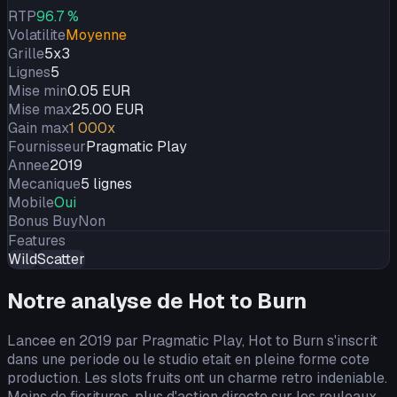
RTP
96.7 %
Volatilite
Moyenne
Grille
5x3
Lignes
5
Mise min
0.05 EUR
Mise max
25.00 EUR
Gain max
1 000x
Fournisseur
Pragmatic Play
Annee
2019
Mecanique
5 lignes
Mobile
Oui
Bonus Buy
Non
Features
Wild
Scatter
Notre analyse de
Hot to Burn
Lancee en 2019 par Pragmatic Play, Hot to Burn s'inscrit
dans une periode ou le studio etait en pleine forme cote
production. Les slots fruits ont un charme retro indeniable.
Moins de fioritures, plus d'action directe sur les rouleaux.