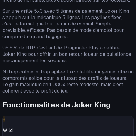
Sur une grille 5x3 avec 5 lignes de paiement, Joker King
s'appuie sur la mécanique 5 lignes. Les paylines fixes,
c'est le format que tout le monde connait. Simple,
previsible, efficace. Pas besoin de mode d'emploi pour
comprendre quand tu gagnes.
96.5 % de RTP, c'est solide. Pragmatic Play a calibre
Joker King pour offrir un bon retour joueur, ce qui allonge
mécaniquement tes sessions.
Ni trop calme, ni trop agitee. La volatilité moyenne offre un
compromis solide pour la plupart des profils de joueurs.
Le gain maximum de 1 000x reste modeste, mais c'est
coherent avec le profil du jeu.
Fonctionnalites de
Joker King
+
Wild