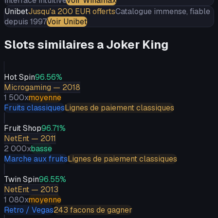
interface intuitive
Voir Winamax
Unibet
Jusqu'a 200 EUR offerts
Catalogue immense, fiable
depuis 1997
Voir Unibet
Slots similaires a
Joker King
Hot Spin
96.56
%
Microgaming
—
2018
1 500x
moyenne
Fruits classiques
Lignes de paiement classiques
Fruit Shop
96.71
%
NetEnt
—
2011
2 000x
basse
Marche aux fruits
Lignes de paiement classiques
Twin Spin
96.55
%
NetEnt
—
2013
1 080x
moyenne
Retro / Vegas
243 facons de gagner