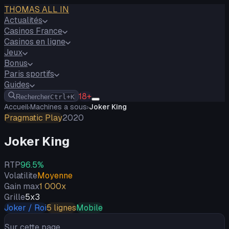
THOMAS ALL IN
Actualités
Casinos France
Casinos en ligne
Jeux
Bonus
Paris sportifs
Guides
18+
Rechercher
Ctrl+K
Accueil
Machines a sous
Joker King
›
›
Pragmatic Play
2020
Joker King
RTP
96.5
%
Volatilite
Moyenne
Gain max
1 000x
Grille
5x3
Joker / Roi
5 lignes
Mobile
Sur cette page