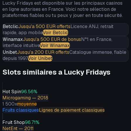
Lucky Fridays
est disponible sur les principaux casinos
en ligne autorises en France. Voici notre sélection de
plateformes fiables ou tu peux y jouer en toute sécurité.
Betclic
Jusqu'a 500 EUR offerts
Licence ANJ, retrait
rapide, app mobile
Voir Betclic
Winamax
Jusqu'a 500 EUR de bonus
N°1 en France,
interface intuitive
Voir Winamax
Unibet
Jusqu'a 200 EUR offerts
Catalogue immense, fiable
depuis 1997
Voir Unibet
Slots similaires a
Lucky Fridays
Hot Spin
96.56
%
Microgaming
—
2018
1 500x
moyenne
Fruits classiques
Lignes de paiement classiques
Fruit Shop
96.71
%
NetEnt
—
2011