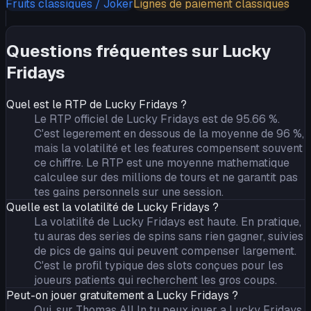
Fruits classiques / Joker
Lignes de paiement classiques
Questions fréquentes sur
Lucky
Fridays
Quel est le RTP de Lucky Fridays ?
Le RTP officiel de Lucky Fridays est de 95.66 %.
C'est legerement en dessous de la moyenne de 96 %,
mais la volatilité et les features compensent souvent
ce chiffre. Le RTP est une moyenne mathematique
calculee sur des millions de tours et ne garantit pas
tes gains personnels sur une session.
Quelle est la volatilité de Lucky Fridays ?
La volatilité de Lucky Fridays est haute. En pratique,
tu auras des series de spins sans rien gagner, suivies
de pics de gains qui peuvent compenser largement.
C'est le profil typique des slots conçues pour les
joueurs patients qui recherchent les gros coups.
Peut-on jouer gratuitement a Lucky Fridays ?
Oui, sur Thomas All In tu peux jouer a Lucky Fridays