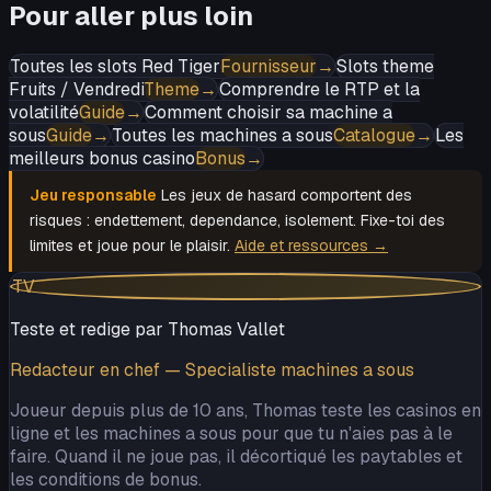
Pour aller plus loin
Toutes les slots Red Tiger
Fournisseur
→
Slots theme
Fruits / Vendredi
Theme
→
Comprendre le RTP et la
volatilité
Guide
→
Comment choisir sa machine a
sous
Guide
→
Toutes les machines a sous
Catalogue
→
Les
meilleurs bonus casino
Bonus
→
Jeu responsable
Les jeux de hasard comportent des
risques : endettement, dependance, isolement. Fixe-toi des
limites et joue pour le plaisir.
Aide et ressources →
TV
Teste et redige par Thomas Vallet
Redacteur en chef — Specialiste machines a sous
Joueur depuis plus de 10 ans, Thomas teste les casinos en
ligne et les machines a sous pour que tu n'aies pas à le
faire. Quand il ne joue pas, il décortiqué les paytables et
les conditions de bonus.