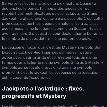
88 Fortunes est le maitre de la pick feature. Quand tu
declenches le bonus, tu choisis des pieces d'or qui
révèlent des multiplicateurs ou des jackpots. Le Grand
Jackpot (le plus eleve) est rare mais possible. C'est cette
promesse qui tient les joueurs en haleine. Le truc, c'est
que le mecanisme fonctionne comme un Scatter : tu dois
avoir au moins 3 pieces d'or pour declencher le bonus, et
le nombre de pieces déterminé le nombre de picks.
La deuxieme mecanique, c'est les Mystery symbols. Sur
Dragon's Luck de Red Tiger, des symboles mystere
apparaissent sur la grille et se révèlent tous en même
temps pour afficher le même symbole. Si tu as 6 Mystery
symbols qui se révèlent tous en dragon (le symbole
premium), c'est le jackpot. Le suspense de la revelation
est le coeur de l'expérience.
Jackpots a l'asiatique : fixes,
progressifs et Mystery
Les slots asiatiques adorent les jackpots. Pas les jackpots