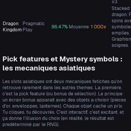
x3.
Stacked 
dragon. 
spins av
Dragon
Pragmatic
96.47%
Moyenne
1 000x
symbole
Kingdom
Play
empiles.
Graphis
soignes.
Pick features et Mystery symbols :
les mecaniques asiatiques
Les slots asiatiques ont deux mecaniques fetiches qu'on
retrouve rarement dans les autrès themes. La première,
c'est la pick feature (ou bonus de sélection). Le principe :
un écran bonus apparait avec des objets a choisir (pieces
d'or, enveloppes, lanternes). Chaque objet cache un prix.
Tu cliques, tu découvrés. C'est interactif, c'est excitant, et
ça donne l'illusion du choix (en réalité, le résultat est
predéterminé par le RNG).