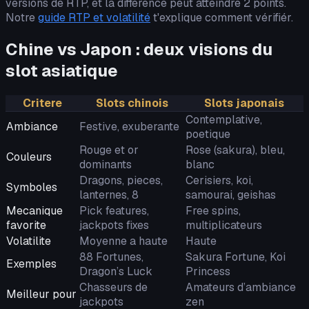
versions de RTP, et la différence peut atteindre 2 points.
Notre
guide RTP et volatilité
t'explique comment vérifiér.
Chine vs Japon : deux visions du
slot asiatique
Critere
Slots chinois
Slots japonais
Contemplative,
Ambiance
Festive, exuberante
poetique
Rouge et or
Rose (sakura), bleu,
Couleurs
dominants
blanc
Dragons, pieces,
Cerisiers, koi,
Symboles
lanternes, 8
samourai, geishas
Mecanique
Pick features,
Free spins,
favorite
jackpots fixes
multiplicateurs
Volatilite
Moyenne a haute
Haute
88 Fortunes,
Sakura Fortune, Koi
Exemples
Dragon’s Luck
Princess
Chasseurs de
Amateurs d’ambiance
Meilleur pour
jackpots
zen