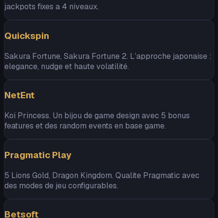
jackpots fixes a 4 niveaux.
Quickspin
Sakura Fortune, Sakura Fortune 2. L’approche japonaise :
elegance, nudge et haute volatilité.
NetEnt
Koi Princess. Un bijou de game design avec 5 bonus
features et des random events en base game.
Pragmatic Play
5 Lions Gold, Dragon Kingdom. Qualite Pragmatic avec
des modes de jeu configurables.
Betsoft