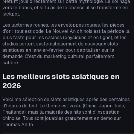
NetEnt joue directement sur cette mythologie. Le koi nage
vers le bonus, et si tu as de la chance, il se transforme en
jackpot.
Les lanternes rouges, les enveloppes rouges, les pieces
d'or : tout est code. Le Nouvel An chinois est la période la
plus faste pour les casinos (physiques et en ligne), et les
studios sortent systematiquement de nouveaux slots
asiatiques en janvier-fevrier pour capitaliser sur la
demande. C'est du marketing culturel parfaitement
calibre.
Les meilleurs slots asiatiques en
2026
Voici ma sélection de slots asiatiques après des centaines
d'heures de test. Le theme est vaste (Chine, Japon, Inde,
Thailande), mais la majorité des hits sont d'inspiration
chinoise. Tous sont jouables gratuitement en demo sur
Thomas All In.