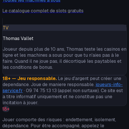
Toutes les machines a sous
Le catalogue complet de slots gratuits
TV
Thomas Vallet
Joueur depuis plus de 10 ans, Thomas teste les casinos en
ligne et les machines a sous pour que tu n'aies pas à le
faire. Quand il ne joue pas, il décortiqué les paytables et
les conditions de bonus.
18+ — Jeu responsable.
Le jeu d'argent peut créer une
dependance. Joue de maniere responsable.
joueurs-info-
service.fr
· 09 74 75 13 13 (appel non surtaxe). Ce site est
a titre informatif uniquement et ne constitue pas une
incitation à jouer.
18+
Jouer comporte des risques : endettement, isolement,
dépendance. Pour être accompagné, appelez le