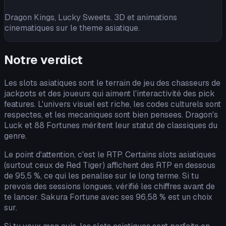
Dragon Kings, Lucky Sweets. 3D et animations
cinematiques sur le theme asiatique.
Notre verdict
Les slots asiatiques sont le terrain de jeu des chasseurs de
jackpots et des joueurs qui aiment l'interactivité des pick
features. L'univers visuel est riche, les codes culturels sont
respectes, et les mecaniques sont bien pensees. Dragon's
Luck et 88 Fortunes méritent leur statut de classiques du
genre.
Le point d'attention, c'est le RTP. Certains slots asiatiques
(surtout ceux de Red Tiger) affichent des RTP en dessous
de 95,5 %, ce qui les penalise sur le long terme. Si tu
prevois des sessions longues, vérifié les chiffres avant de
te lancer. Sakura Fortune avec ses 96,58 % est un choix
sur.