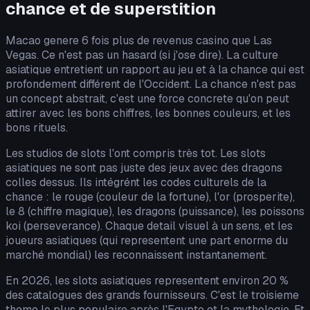
chance et de superstition
Macao genere 6 fois plus de revenus casino que Las
Vegas. Ce n'est pas un hasard (si j'ose dire). La culture
asiatique entretient un rapport au jeu et à la chance qui est
profondement différent de l'Occident. La chance n'est pas
un concept abstrait, c'est une force concrete qu'on peut
attirer avec les bons chiffres, les bonnes couleurs, et les
bons rituels.
Les studios de slots l'ont compris très tot. Les slots
asiatiques ne sont pas juste des jeux avec des dragons
colles dessus. Ils intégrént les codes culturels de la
chance : le rouge (couleur de la fortune), l'or (prosperite),
le 8 (chiffre magique), les dragons (puissance), les poissons
koi (perseverance). Chaque detail visuel à un sens, et les
joueurs asiatiques (qui representent une part enorme du
marché mondial) les reconnaissent instantanement.
En 2026, les slots asiatiques representent environ 20 %
des catalogues des grands fournisseurs. C'est le troisieme
theme le plus populaire après l'Egypte et la mythologie. Et