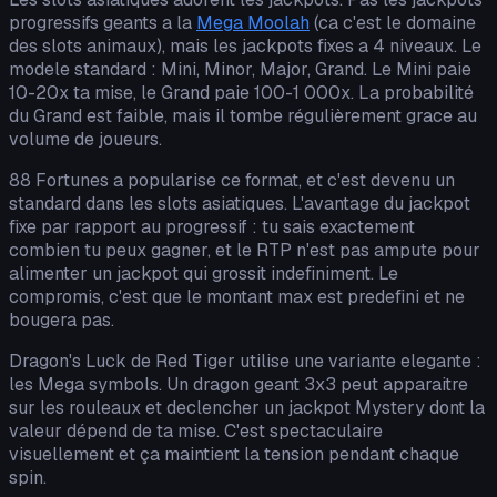
progressifs geants a la
Mega Moolah
(ca c'est le domaine
des slots animaux), mais les jackpots fixes a 4 niveaux. Le
modele standard : Mini, Minor, Major, Grand. Le Mini paie
10-20x ta mise, le Grand paie 100-1 000x. La probabilité
du Grand est faible, mais il tombe régulièrement grace au
volume de joueurs.
88 Fortunes a popularise ce format, et c'est devenu un
standard dans les slots asiatiques. L'avantage du jackpot
fixe par rapport au progressif : tu sais exactement
combien tu peux gagner, et le RTP n'est pas ampute pour
alimenter un jackpot qui grossit indefiniment. Le
compromis, c'est que le montant max est predefini et ne
bougera pas.
Dragon's Luck de Red Tiger utilise une variante elegante :
les Mega symbols. Un dragon geant 3x3 peut apparaitre
sur les rouleaux et declencher un jackpot Mystery dont la
valeur dépend de ta mise. C'est spectaculaire
visuellement et ça maintient la tension pendant chaque
spin.